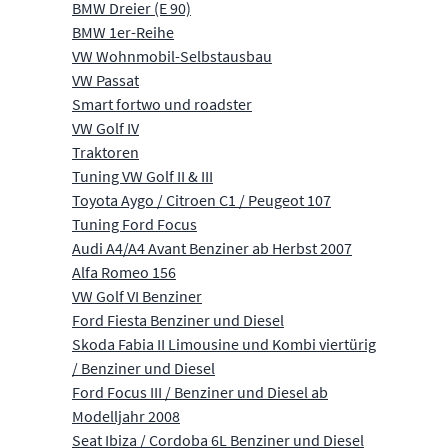
BMW Dreier (E 90)
BMW 1er-Reihe
VW Wohnmobil-Selbstausbau
VW Passat
Smart fortwo und roadster
VW Golf IV
Traktoren
Tuning VW Golf II & III
Toyota Aygo / Citroen C1 / Peugeot 107
Tuning Ford Focus
Audi A4/A4 Avant Benziner ab Herbst 2007
Alfa Romeo 156
VW Golf VI Benziner
Ford Fiesta Benziner und Diesel
Skoda Fabia II Limousine und Kombi viertürig
/ Benziner und Diesel
Ford Focus III / Benziner und Diesel ab
Modelljahr 2008
Seat Ibiza / Cordoba 6L Benziner und Diesel