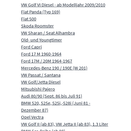
VW Golf VI Diesel - ab Modelljahr 2009/2010
Fiat Panda (Typ 169)
Fiat 500
Skoda Roomster
VW Sharan / Seat Alhambra
Old- und Youngtimer
Ford Capri
Ford 17 M 1960-1964
Ford 17M / 20M 1964-1967
Mercedes-Benz 190 / 190E (W 201)
VW Passat / Santana
VW Golf/Jetta Diesel
Mitsubishi Pajero
Audi 80/90 (Sept. 86 bis Juli 91)
BMW 520, 525e, 525i,-528i (Juni 81 -
Dezember 87)
Opel Vectra
VW Golf II (ab 83), VW Jetta II (ab 83), 1.3 Liter