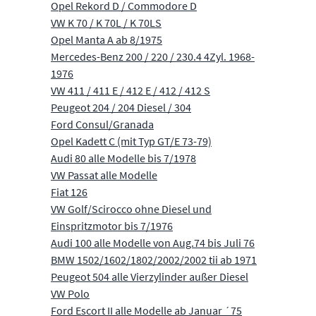
Opel Rekord D / Commodore D
VW K 70 / K 70L / K 70LS
Opel Manta A ab 8/1975
Mercedes-Benz 200 / 220 / 230.4 4Zyl. 1968-
1976
VW 411 / 411 E / 412 E / 412 / 412 S
Peugeot 204 / 204 Diesel / 304
Ford Consul/Granada
Opel Kadett C (mit Typ GT/E 73-79)
Audi 80 alle Modelle bis 7/1978
VW Passat alle Modelle
Fiat 126
VW Golf/Scirocco ohne Diesel und
Einspritzmotor bis 7/1976
Audi 100 alle Modelle von Aug.74 bis Juli 76
BMW 1502/1602/1802/2002/2002 tii ab 1971
Peugeot 504 alle Vierzylinder außer Diesel
VW Polo
Ford Escort II alle Modelle ab Januar ´75