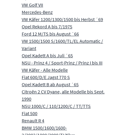
VW Golf VII
Mercedes-Benz
VW Käfer 1200/1300/1500 bis Herbst ´69
Opel Rekord A bis 7/1975
Ford 12 M/TS bis August ´66
VW 1500/1500 S/1600/TL/EL Automatic /
Variant
Opel Kadett A bis Juli ´65
NSU - Prinz 4 / Sport-Prinz / Prinz I bis III
VW Käfer - Alle Modelle
Fiat 600/D/E Jagst 770 S
Opel Kadett B ab August ´65
Citroën 2 CV Dyane, alle Modelle bis Sept.
1990
NSU 1000/C / 110/1200/C / TT/TTS
Fiat 500
Renault R 4
BMW 1500/1600/1600-