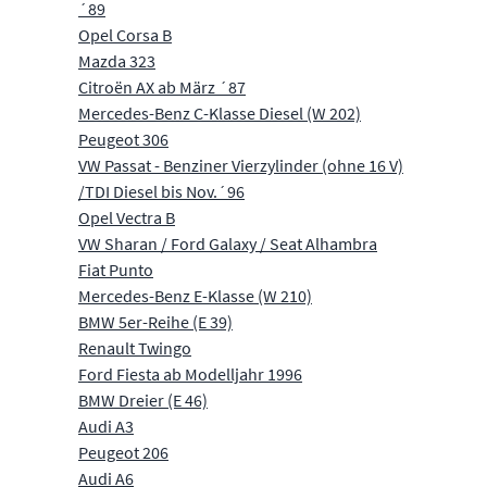
´89
Opel Corsa B
Mazda 323
Citroën AX ab März ´87
Mercedes-Benz C-Klasse Diesel (W 202)
Peugeot 306
VW Passat - Benziner Vierzylinder (ohne 16 V)
/TDI Diesel bis Nov.´96
Opel Vectra B
VW Sharan / Ford Galaxy / Seat Alhambra
Fiat Punto
Mercedes-Benz E-Klasse (W 210)
BMW 5er-Reihe (E 39)
Renault Twingo
Ford Fiesta ab Modelljahr 1996
BMW Dreier (E 46)
Audi A3
Peugeot 206
Audi A6