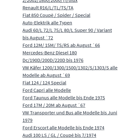
2/2002/1800/2000/TI/tilux
Renault R16/L/TL/TS/TA
Fiat 850 Coupè / Spider / Special
Auto-Elektrik alle Typen
Audi 60/L 72/L 75/L 80/L Super 90 / Variant
bis August ´72
Ford 12M/ 15M/ TS/RS ab August ´66
Mercedes-Benz Diesel 180
Dc/190D/200D/220D bis 1976
VW Käfer 1200/1300/1500/1302/S/1303/S alle
Modelle ab August ´69
Fiat 124 / 124 Special
Ford Capri alle Modelle
Ford Taunus alle Modelle bis Ende 1975
Ford 17M / 20M ab August ´67
VW Transporter und Bus alle Modelle bis Juni
1979
Ford Erscort alle Modelle bis Ende 1974
Audi 100 LS / GL / Coupé bis 7/1974