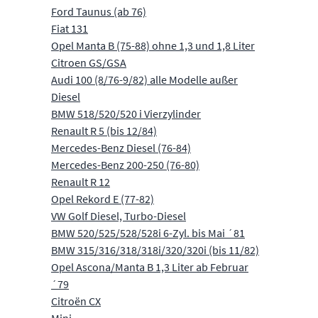
Ford Taunus (ab 76)
Fiat 131
Opel Manta B (75-88) ohne 1,3 und 1,8 Liter
Citroen GS/GSA
Audi 100 (8/76-9/82) alle Modelle außer
Diesel
BMW 518/520/520 i Vierzylinder
Renault R 5 (bis 12/84)
Mercedes-Benz Diesel (76-84)
Mercedes-Benz 200-250 (76-80)
Renault R 12
Opel Rekord E (77-82)
VW Golf Diesel, Turbo-Diesel
BMW 520/525/528/528i 6-Zyl. bis Mai ´81
BMW 315/316/318/318i/320/320i (bis 11/82)
Opel Ascona/Manta B 1,3 Liter ab Februar
´79
Citroën CX