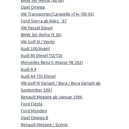
BMW 5er-Reihe (ab 88)
Opel Omega
VW Transporter/Caravelle »T4« (90-95)
Ford Sierra ab März ´87
VW Passat Diesel
BMW 3er-Reihe (E 36)
VW Golf III / Vento
Audi 100/Avant
Audi 80 Diesel TD/TDI
Mercedes-Benz C-Klasse (W 202)
Audi A 4
Audi A4 TDI Diesel
VW Golf IV Variant / Bora / Bora Variant ab
September 1997
Renault Mégane ab Januar 1996
Ford Fiesta
Ford Mondeo
Opel Omega B
Renault Mégane / Scénic