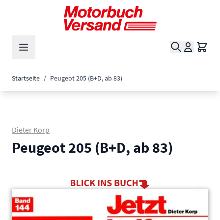
Zum Inhalt springen
Suche
Waren
Startseite
/
Peugeot 205 (B+D, ab 83)
Dieter Korp
Peugeot 205 (B+D, ab 83)
Main image
Click to view image in fullscreen