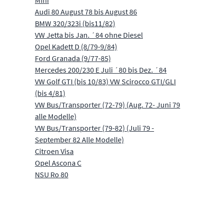
Mini
Audi 80 August 78 bis August 86
BMW 320/323i (bis11/82)
VW Jetta bis Jan. ´84 ohne Diesel
Opel Kadett D (8/79-9/84)
Ford Granada (9/77-85)
Mercedes 200/230 E Juli ´80 bis Dez. ´84
VW Golf GTI (bis 10/83) VW Scirocco GTI/GLI
(bis 4/81)
VW Bus/Transporter (72-79) (Aug. 72- Juni 79
alle Modelle)
VW Bus/Transporter (79-82) (Juli 79 -
September 82 Alle Modelle)
Citroen Visa
Opel Ascona C
NSU Ro 80