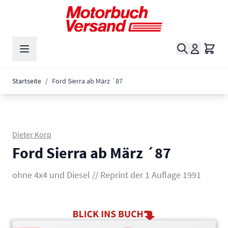
Zum Inhalt springen
Suche
Waren
Startseite
/
Ford Sierra ab März ´87
Dieter Korp
Ford Sierra ab März ´87
ohne 4x4 und Diesel // Reprint der 1 Auflage 1991
Main image
Click to view image in fullscreen