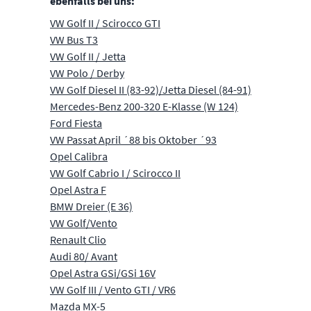
ebenfalls bei uns:
VW Golf II / Scirocco GTI
VW Bus T3
VW Golf II / Jetta
VW Polo / Derby
VW Golf Diesel II (83-92)/Jetta Diesel (84-91)
Mercedes-Benz 200-320 E-Klasse (W 124)
Ford Fiesta
VW Passat April ´88 bis Oktober ´93
Opel Calibra
VW Golf Cabrio I / Scirocco II
Opel Astra F
BMW Dreier (E 36)
VW Golf/Vento
Renault Clio
Audi 80/ Avant
Opel Astra GSi/GSi 16V
VW Golf III / Vento GTI / VR6
Mazda MX-5