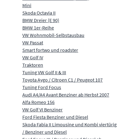
Mini
Skoda Octavia II
BMW Dreier (E 90)
BMW 1er-Reihe
VW Wohnmobil-Selbstausbau
VW Passat
Smart fortwo und roadster
VW Golf IV
Traktoren
Tuning VW Golf II & III
Toyota Aygo / Citroen C1 / Peugeot 107
Tuning Ford Focus
Audi A4/A4 Avant Benziner ab Herbst 2007
Alfa Romeo 156
VW Golf VI Benziner
Ford Fiesta Benziner und Diesel
Skoda Fabia II Limousine und Kombi viertürig
/ Benziner und Diesel