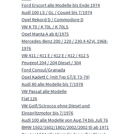
Ford Erscort alle Modelle bis Ende 1974
Audi 100 LS / GL / Coupé bis 7/1974
Opel Rekord D / Commodore D
VW K 70 / K 70L / K 70LS
Opel Manta A ab 8/1975
Mercedes-Benz 200 / 220 / 230.4 4Zyl. 1968-
1976
VW 411 / 411 E / 412 E / 412 / 412 S
Peugeot 204 / 204 Diesel / 304
Ford Consul/Granada
Opel Kadett C (mit Typ GT/E 73-79)
Audi 80 alle Modelle bis 7/1978
VW Passat alle Modelle
Fiat 126
VW Golf/Scirocco ohne Diesel und
Einspritzmotor bis 7/1976
Audi 100 alle Modelle von Aug.74 bis Juli 76
BMW 1502/1602/1802/2002/2002 tii ab 1971