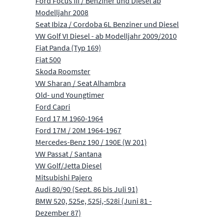
Ford Focus III / Benziner und Diesel ab
Modelljahr 2008
Seat Ibiza / Cordoba 6L Benziner und Diesel
VW Golf VI Diesel - ab Modelljahr 2009/2010
Fiat Panda (Typ 169)
Fiat 500
Skoda Roomster
VW Sharan / Seat Alhambra
Old- und Youngtimer
Ford Capri
Ford 17 M 1960-1964
Ford 17M / 20M 1964-1967
Mercedes-Benz 190 / 190E (W 201)
VW Passat / Santana
VW Golf/Jetta Diesel
Mitsubishi Pajero
Audi 80/90 (Sept. 86 bis Juli 91)
BMW 520, 525e, 525i,-528i (Juni 81 -
Dezember 87)