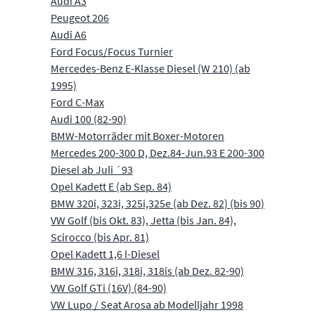
Audi A3
Peugeot 206
Audi A6
Ford Focus/Focus Turnier
Mercedes-Benz E-Klasse Diesel (W 210) (ab
1995)
Ford C-Max
Audi 100 (82-90)
BMW-Motorräder mit Boxer-Motoren
Mercedes 200-300 D, Dez.84-Jun.93 E 200-300
Diesel ab Juli ´93
Opel Kadett E (ab Sep. 84)
BMW 320i, 323i, 325i,325e (ab Dez. 82) (bis 90)
VW Golf (bis Okt. 83), Jetta (bis Jan. 84),
Scirocco (bis Apr. 81)
Opel Kadett 1,6 l-Diesel
BMW 316, 316i, 318i, 318is (ab Dez. 82-90)
VW Golf GTi (16V) (84-90)
VW Lupo / Seat Arosa ab Modelljahr 1998