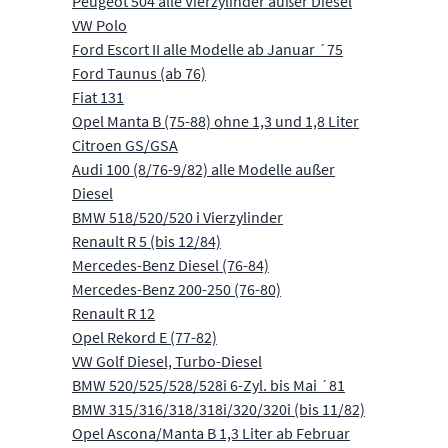
Peugeot 504 alle Vierzylinder außer Diesel
VW Polo
Ford Escort II alle Modelle ab Januar ´75
Ford Taunus (ab 76)
Fiat 131
Opel Manta B (75-88) ohne 1,3 und 1,8 Liter
Citroen GS/GSA
Audi 100 (8/76-9/82) alle Modelle außer
Diesel
BMW 518/520/520 i Vierzylinder
Renault R 5 (bis 12/84)
Mercedes-Benz Diesel (76-84)
Mercedes-Benz 200-250 (76-80)
Renault R 12
Opel Rekord E (77-82)
VW Golf Diesel, Turbo-Diesel
BMW 520/525/528/528i 6-Zyl. bis Mai ´81
BMW 315/316/318/318i/320/320i (bis 11/82)
Opel Ascona/Manta B 1,3 Liter ab Februar