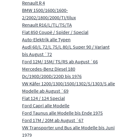
Renault R 4
BMW 1500/1600/1600-
2/2002/1800/2000/TI/tilux
Renault R16/L/TL/TS/TA
Fiat 850 Coupè / Spider / Special
Auto-Elektrik alle Typen
Audi 60/L 72/L 75/L 80/L Super 90 / Variant
bis August ´72
Ford 12M/ 15M/ TS/RS ab August ´66
Mercedes-Benz Diesel 180
Dc/190D/200D/220D bis 1976
VW Käfer 1200/1300/1500/1302/S/1303/S alle
Modelle ab August ´69
Fiat 124 / 124 Special
Ford Capri alle Modelle
Ford Taunus alle Modelle bis Ende 1975
Ford 17M / 20M ab August ´67
VW Transporter und Bus alle Modelle bis Juni
1979