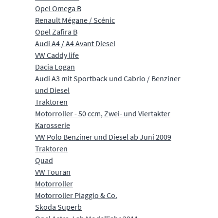
Opel Omega B
Renault Mégane / Scénic
Opel Zafira B
Audi A4 / A4 Avant Diesel
VW Caddy life
Dacia Logan
Audi A3 mit Sportback und Cabrio / Benziner
und Diesel
Traktoren
Motorroller - 50 ccm, Zwei- und Viertakter
Karosserie
VW Polo Benziner und Diesel ab Juni 2009
Traktoren
Quad
VW Touran
Motorroller
Motorroller Piaggio & Co.
Skoda Superb