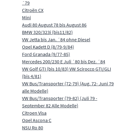
´79
Citroën CX
Mini
Audi 80 August 78 bis August 86
BMW 320/323i (bis11/82)
VW Jetta bis Jan. ´84 ohne Diesel
Opel Kadett D (8/79-9/84)
Ford Granada (9/77-85)
Mercedes 200/230 E Juli ´80 bis Dez. ´84
VW Golf GTI (bis 10/83) VW Scirocco GTI/GLI
(bis 4/81)
VW Bus/Transporter (72-79) (Aug. 72- Juni 79
alle Modelle)
VW Bus/Transporter (79-82) (Juli 79 -
September 82 Alle Modelle)
Citroen Visa
Opel Ascona C
NSU Ro 80