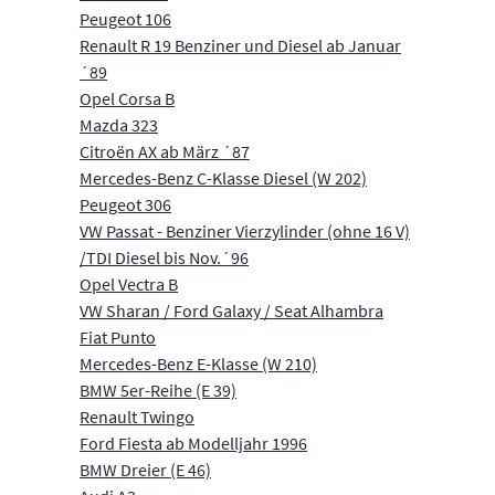
Peugeot 106
Renault R 19 Benziner und Diesel ab Januar
´89
Opel Corsa B
Mazda 323
Citroën AX ab März ´87
Mercedes-Benz C-Klasse Diesel (W 202)
Peugeot 306
VW Passat - Benziner Vierzylinder (ohne 16 V)
/TDI Diesel bis Nov.´96
Opel Vectra B
VW Sharan / Ford Galaxy / Seat Alhambra
Fiat Punto
Mercedes-Benz E-Klasse (W 210)
BMW 5er-Reihe (E 39)
Renault Twingo
Ford Fiesta ab Modelljahr 1996
BMW Dreier (E 46)