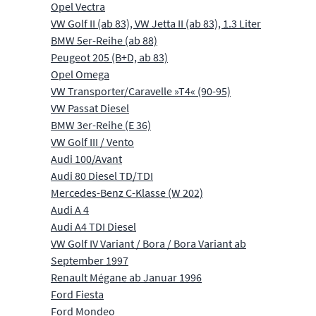
Opel Vectra
VW Golf II (ab 83), VW Jetta II (ab 83), 1.3 Liter
BMW 5er-Reihe (ab 88)
Peugeot 205 (B+D, ab 83)
Opel Omega
VW Transporter/Caravelle »T4« (90-95)
VW Passat Diesel
BMW 3er-Reihe (E 36)
VW Golf III / Vento
Audi 100/Avant
Audi 80 Diesel TD/TDI
Mercedes-Benz C-Klasse (W 202)
Audi A 4
Audi A4 TDI Diesel
VW Golf IV Variant / Bora / Bora Variant ab
September 1997
Renault Mégane ab Januar 1996
Ford Fiesta
Ford Mondeo