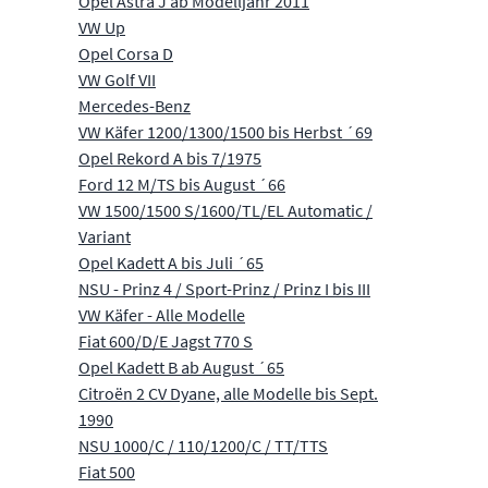
Opel Astra J ab Modelljahr 2011
VW Up
Opel Corsa D
VW Golf VII
Mercedes-Benz
VW Käfer 1200/1300/1500 bis Herbst ´69
Opel Rekord A bis 7/1975
Ford 12 M/TS bis August ´66
VW 1500/1500 S/1600/TL/EL Automatic /
Variant
Opel Kadett A bis Juli ´65
NSU - Prinz 4 / Sport-Prinz / Prinz I bis III
VW Käfer - Alle Modelle
Fiat 600/D/E Jagst 770 S
Opel Kadett B ab August ´65
Citroën 2 CV Dyane, alle Modelle bis Sept.
1990
NSU 1000/C / 110/1200/C / TT/TTS
Fiat 500