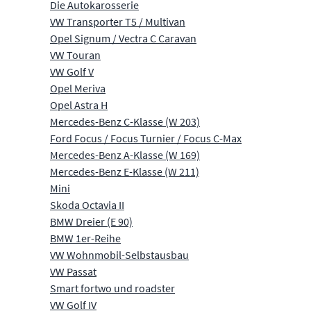
Die Autokarosserie
VW Transporter T5 / Multivan
Opel Signum / Vectra C Caravan
VW Touran
VW Golf V
Opel Meriva
Opel Astra H
Mercedes-Benz C-Klasse (W 203)
Ford Focus / Focus Turnier / Focus C-Max
Mercedes-Benz A-Klasse (W 169)
Mercedes-Benz E-Klasse (W 211)
Mini
Skoda Octavia II
BMW Dreier (E 90)
BMW 1er-Reihe
VW Wohnmobil-Selbstausbau
VW Passat
Smart fortwo und roadster
VW Golf IV