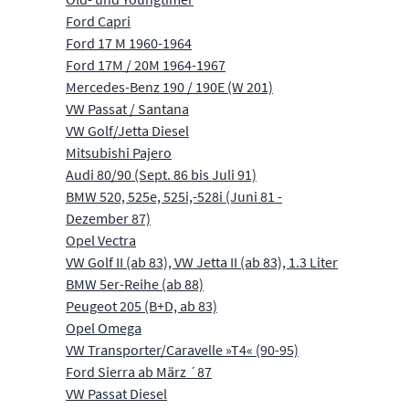
Ford Capri
Ford 17 M 1960-1964
Ford 17M / 20M 1964-1967
Mercedes-Benz 190 / 190E (W 201)
VW Passat / Santana
VW Golf/Jetta Diesel
Mitsubishi Pajero
Audi 80/90 (Sept. 86 bis Juli 91)
BMW 520, 525e, 525i,-528i (Juni 81 -
Dezember 87)
Opel Vectra
VW Golf II (ab 83), VW Jetta II (ab 83), 1.3 Liter
BMW 5er-Reihe (ab 88)
Peugeot 205 (B+D, ab 83)
Opel Omega
VW Transporter/Caravelle »T4« (90-95)
Ford Sierra ab März ´87
VW Passat Diesel