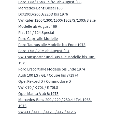
Ford 12M/ 15M/ TS/RS ab August ´66
Mercedes-Benz Diesel 180
Dc/190D/200D/220D bis 1976
VW Käfer 1200/1300/1500/1302/S/1303/S alle
Modelle ab August ´69
Fiat 124 / 124 Special
Ford Capri alle Modelle
Ford Taunus alle Modelle bis Ende 1975
Ford 17M / 20M ab August ´67
VW Transporter und Bus alle Modelle bis Juni
1979
Ford Erscort alle Modelle bis Ende 1974
Audi 100 LS / GL / Coupé bis 7/1974
Opel Rekord D / Commodore D
VW K 70 / K 70L / K 70LS
Opel Manta A ab 8/1975
Mercedes-Benz 200 / 220 / 230.4 4Zyl. 1968-
1976
VW 411 / 411 E / 412 E / 412 / 412 S