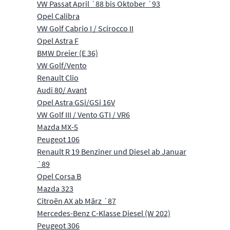
VW Passat April ´88 bis Oktober ´93
Opel Calibra
VW Golf Cabrio I / Scirocco II
Opel Astra F
BMW Dreier (E 36)
VW Golf/Vento
Renault Clio
Audi 80/ Avant
Opel Astra GSi/GSi 16V
VW Golf III / Vento GTI / VR6
Mazda MX-5
Peugeot 106
Renault R 19 Benziner und Diesel ab Januar
´89
Opel Corsa B
Mazda 323
Citroën AX ab März ´87
Mercedes-Benz C-Klasse Diesel (W 202)
Peugeot 306