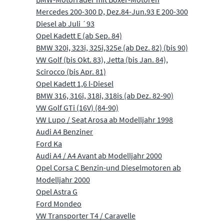
Mercedes 200-300 D, Dez.84-Jun.93 E 200-300
Diesel ab Juli ´93
Opel Kadett E (ab Sep. 84)
BMW 320i, 323i, 325i,325e (ab Dez. 82) (bis 90)
VW Golf (bis Okt. 83), Jetta (bis Jan. 84),
Scirocco (bis Apr. 81)
Opel Kadett 1,6 l-Diesel
BMW 316, 316i, 318i, 318is (ab Dez. 82-90)
VW Golf GTi (16V) (84-90)
VW Lupo / Seat Arosa ab Modelljahr 1998
Audi A4 Benziner
Ford Ka
Audi A4 / A4 Avant ab Modelljahr 2000
Opel Corsa C Benzin-und Dieselmotoren ab
Modelljahr 2000
Opel Astra G
Ford Mondeo
VW Transporter T4 / Caravelle