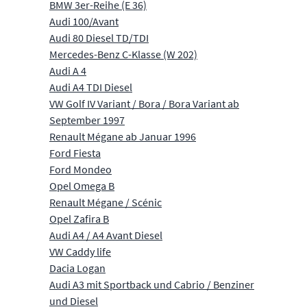
BMW 3er-Reihe (E 36)
Audi 100/Avant
Audi 80 Diesel TD/TDI
Mercedes-Benz C-Klasse (W 202)
Audi A 4
Audi A4 TDI Diesel
VW Golf IV Variant / Bora / Bora Variant ab
September 1997
Renault Mégane ab Januar 1996
Ford Fiesta
Ford Mondeo
Opel Omega B
Renault Mégane / Scénic
Opel Zafira B
Audi A4 / A4 Avant Diesel
VW Caddy life
Dacia Logan
Audi A3 mit Sportback und Cabrio / Benziner
und Diesel