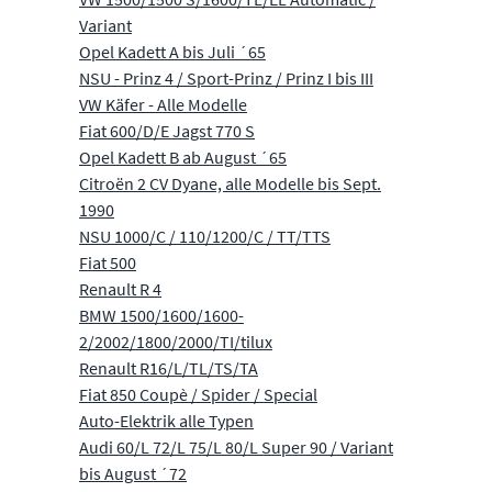
Variant
Opel Kadett A bis Juli ´65
NSU - Prinz 4 / Sport-Prinz / Prinz I bis III
VW Käfer - Alle Modelle
Fiat 600/D/E Jagst 770 S
Opel Kadett B ab August ´65
Citroën 2 CV Dyane, alle Modelle bis Sept.
1990
NSU 1000/C / 110/1200/C / TT/TTS
Fiat 500
Renault R 4
BMW 1500/1600/1600-
2/2002/1800/2000/TI/tilux
Renault R16/L/TL/TS/TA
Fiat 850 Coupè / Spider / Special
Auto-Elektrik alle Typen
Audi 60/L 72/L 75/L 80/L Super 90 / Variant
bis August ´72