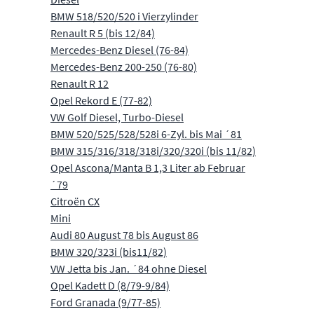
BMW 518/520/520 i Vierzylinder
Renault R 5 (bis 12/84)
Mercedes-Benz Diesel (76-84)
Mercedes-Benz 200-250 (76-80)
Renault R 12
Opel Rekord E (77-82)
VW Golf Diesel, Turbo-Diesel
BMW 520/525/528/528i 6-Zyl. bis Mai ´81
BMW 315/316/318/318i/320/320i (bis 11/82)
Opel Ascona/Manta B 1,3 Liter ab Februar
´79
Citroën CX
Mini
Audi 80 August 78 bis August 86
BMW 320/323i (bis11/82)
VW Jetta bis Jan. ´84 ohne Diesel
Opel Kadett D (8/79-9/84)
Ford Granada (9/77-85)