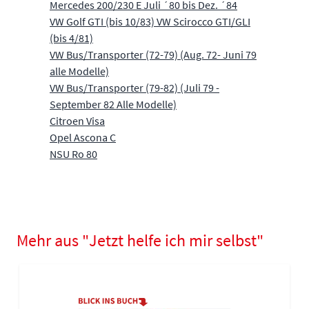
Mercedes 200/230 E Juli ´80 bis Dez. ´84
VW Golf GTI (bis 10/83) VW Scirocco GTI/GLI
(bis 4/81)
VW Bus/Transporter (72-79) (Aug. 72- Juni 79
alle Modelle)
VW Bus/Transporter (79-82) (Juli 79 -
September 82 Alle Modelle)
Citroen Visa
Opel Ascona C
NSU Ro 80
Mehr aus "Jetzt helfe ich mir selbst"
Navigating through the elements of the carousel is possible using
Press to skip carousel
Press to go to carousel navigation