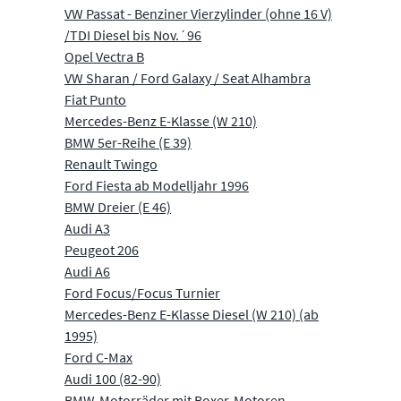
VW Passat - Benziner Vierzylinder (ohne 16 V)
/TDI Diesel bis Nov.´96
Opel Vectra B
VW Sharan / Ford Galaxy / Seat Alhambra
Fiat Punto
Mercedes-Benz E-Klasse (W 210)
BMW 5er-Reihe (E 39)
Renault Twingo
Ford Fiesta ab Modelljahr 1996
BMW Dreier (E 46)
Audi A3
Peugeot 206
Audi A6
Ford Focus/Focus Turnier
Mercedes-Benz E-Klasse Diesel (W 210) (ab
1995)
Ford C-Max
Audi 100 (82-90)
BMW-Motorräder mit Boxer-Motoren