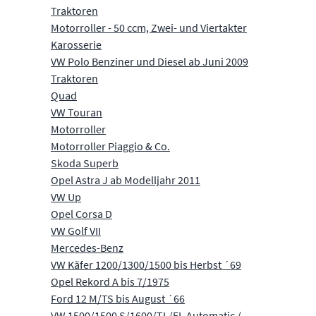
Traktoren
Motorroller - 50 ccm, Zwei- und Viertakter
Karosserie
VW Polo Benziner und Diesel ab Juni 2009
Traktoren
Quad
VW Touran
Motorroller
Motorroller Piaggio & Co.
Skoda Superb
Opel Astra J ab Modelljahr 2011
VW Up
Opel Corsa D
VW Golf VII
Mercedes-Benz
VW Käfer 1200/1300/1500 bis Herbst ´69
Opel Rekord A bis 7/1975
Ford 12 M/TS bis August ´66
VW 1500/1500 S/1600/TL/EL Automatic /