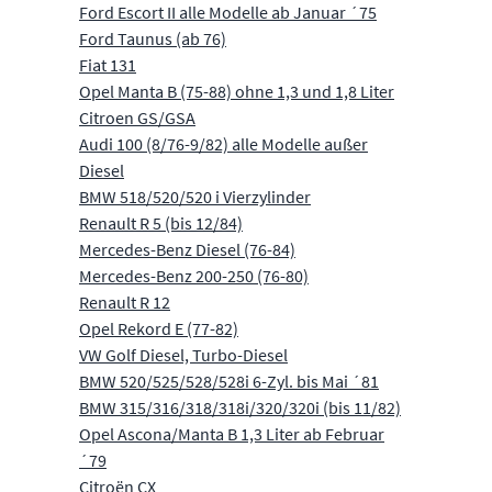
Ford Escort II alle Modelle ab Januar ´75
Ford Taunus (ab 76)
Fiat 131
Opel Manta B (75-88) ohne 1,3 und 1,8 Liter
Citroen GS/GSA
Audi 100 (8/76-9/82) alle Modelle außer
Diesel
BMW 518/520/520 i Vierzylinder
Renault R 5 (bis 12/84)
Mercedes-Benz Diesel (76-84)
Mercedes-Benz 200-250 (76-80)
Renault R 12
Opel Rekord E (77-82)
VW Golf Diesel, Turbo-Diesel
BMW 520/525/528/528i 6-Zyl. bis Mai ´81
BMW 315/316/318/318i/320/320i (bis 11/82)
Opel Ascona/Manta B 1,3 Liter ab Februar
´79
Citroën CX