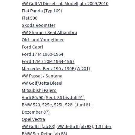
VW Golf VI Diesel - ab Modelljahr 2009/2010
Fiat Panda (Typ 169)
Fiat 500
Skoda Roomster
VW Sharan / Seat Alhambra
Old- und Youngtimer
Ford Capri
Ford 17 M 1960-1964
Ford 17M / 20M 1964-1967
Mercedes-Benz 190 / 190E (W 201)
VW Passat / Santana
VW Golf/Jetta Diesel
Mitsubishi Pajero
Audi 80/90 (Sept. 86 bis Juli 91)
BMW 520, 525e, 525i,-528i (Juni 81 -
Dezember 87)
Opel Vectra
VW Golf II (ab 83), VW Jetta II (ab 83), 1.3 Liter
BMW 5er-Reihe (ab 88)