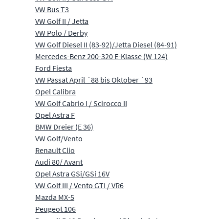
VW Bus T3
VW Golf II / Jetta
VW Polo / Derby
VW Golf Diesel II (83-92)/Jetta Diesel (84-91)
Mercedes-Benz 200-320 E-Klasse (W 124)
Ford Fiesta
VW Passat April ´88 bis Oktober ´93
Opel Calibra
VW Golf Cabrio I / Scirocco II
Opel Astra F
BMW Dreier (E 36)
VW Golf/Vento
Renault Clio
Audi 80/ Avant
Opel Astra GSi/GSi 16V
VW Golf III / Vento GTI / VR6
Mazda MX-5
Peugeot 106