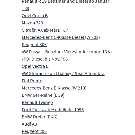
Renault R 19 Benziner und Diesel ab Januar
´89
Opel Corsa B
Mazda 323
Citroën AX ab März ´87
Mercedes-Benz C-Klasse Diesel (W 202)
Peugeot 306
VW Passat - Benziner Vierzylinder (ohne 16 V)
/TDI Diesel bis Nov.´96
Opel Vectra B
VW Sharan / Ford Galaxy / Seat Alhambra
Fiat Punto
Mercedes-Benz E-Klasse (W 210)
BMW 5er-Reihe (E 39)
Renault Twingo
Ford Fiesta ab Modelljahr 1996
BMW Dreier (E 46)
Audi A3
Peugeot 206