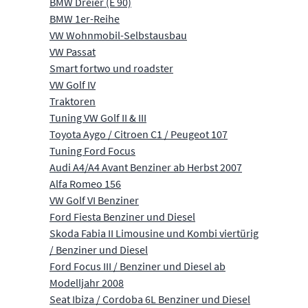
BMW Dreier (E 90)
BMW 1er-Reihe
VW Wohnmobil-Selbstausbau
VW Passat
Smart fortwo und roadster
VW Golf IV
Traktoren
Tuning VW Golf II & III
Toyota Aygo / Citroen C1 / Peugeot 107
Tuning Ford Focus
Audi A4/A4 Avant Benziner ab Herbst 2007
Alfa Romeo 156
VW Golf VI Benziner
Ford Fiesta Benziner und Diesel
Skoda Fabia II Limousine und Kombi viertürig
/ Benziner und Diesel
Ford Focus III / Benziner und Diesel ab
Modelljahr 2008
Seat Ibiza / Cordoba 6L Benziner und Diesel