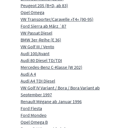
Peugeot 205 (B+D, ab 83)
Opel Omega
VW Transporter/Caravelle »T4« (90-95)
Ford Sierra ab März ´87
VW Passat Diesel
BMW 3er-Reihe (E 36)
VW Golf III / Vento
Audi 100/Avant
Audi 80 Diesel TD/TDI
Mercedes-Benz C-Klasse (W 202)
Audi A 4
Audi A4 TDI Diesel
VW Golf IV Variant / Bora / Bora Variant ab
September 1997
Renault Mégane ab Januar 1996
Ford Fiesta
Ford Mondeo
Opel Omega B