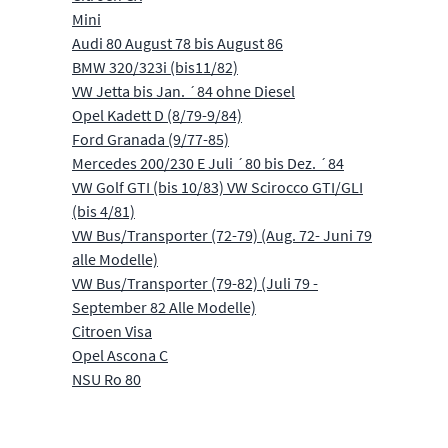
Mini
Audi 80 August 78 bis August 86
BMW 320/323i (bis11/82)
VW Jetta bis Jan. ´84 ohne Diesel
Opel Kadett D (8/79-9/84)
Ford Granada (9/77-85)
Mercedes 200/230 E Juli ´80 bis Dez. ´84
VW Golf GTI (bis 10/83) VW Scirocco GTI/GLI
(bis 4/81)
VW Bus/Transporter (72-79) (Aug. 72- Juni 79
alle Modelle)
VW Bus/Transporter (79-82) (Juli 79 -
September 82 Alle Modelle)
Citroen Visa
Opel Ascona C
NSU Ro 80