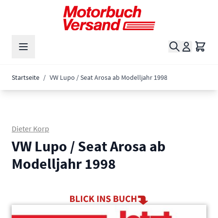
Zum Inhalt springen
Suche
Waren
Startseite
/
VW Lupo / Seat Arosa ab Modelljahr 1998
Dieter Korp
VW Lupo / Seat Arosa ab
Modelljahr 1998
Main image
Click to view image in fullscreen