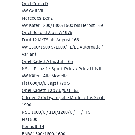
Opel Corsa D
VW Golf VII
Mercedes-Benz
VW Käfer 1200/1300/1500 bis Herbst ´69
Opel Rekord A bis 7/1975
Ford 12 M/TS bis August ´66
VW 1500/1500 S/1600/TL/EL Automatic /
Variant
Opel Kadett A bis Juli ´65
NSU - Prinz 4 / Sport-Prinz / Prinz I bis III
VW Käfer - Alle Modelle
Fiat 600/D/E Jagst 770 S
Opel Kadett B ab August ´65
Citroën 2 CV Dyane, alle Modelle bis Sept.
1990
NSU 1000/C / 110/1200/C / TT/TTS
Fiat 500
Renault R 4
BMW 1500/1600/1600-