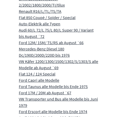
2/2002/1800/2000/TI/tilux
Renault R16/L/TL/TS/TA
Fiat 850 Coupè / Spider / Special
Auto-Elektrik alle Typen
Audi 60/L 72/L 75/L 80/L Super 90 / Variant
bis August ´72
Ford 12M/ 15M/ TS/RS ab August ´66
Mercedes-Benz Diesel 180
Dc/190D/200D/220D bis 1976
VW Käfer 1200/1300/1500/1302/S/1303/S alle
Modelle ab August ´69
Fiat 124 / 124 Special
Ford Capri alle Modelle
Ford Taunus alle Modelle bis Ende 1975
Ford 17M / 20M ab August ´67
VW Transporter und Bus alle Modelle bis Juni
1979
Ford Erscort alle Modelle bis Ende 1974