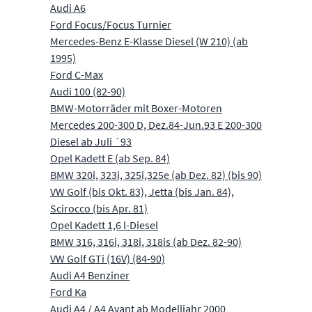
Audi A6
Ford Focus/Focus Turnier
Mercedes-Benz E-Klasse Diesel (W 210) (ab
1995)
Ford C-Max
Audi 100 (82-90)
BMW-Motorräder mit Boxer-Motoren
Mercedes 200-300 D, Dez.84-Jun.93 E 200-300
Diesel ab Juli ´93
Opel Kadett E (ab Sep. 84)
BMW 320i, 323i, 325i,325e (ab Dez. 82) (bis 90)
VW Golf (bis Okt. 83), Jetta (bis Jan. 84),
Scirocco (bis Apr. 81)
Opel Kadett 1,6 l-Diesel
BMW 316, 316i, 318i, 318is (ab Dez. 82-90)
VW Golf GTi (16V) (84-90)
Audi A4 Benziner
Ford Ka
Audi A4 / A4 Avant ab Modelljahr 2000