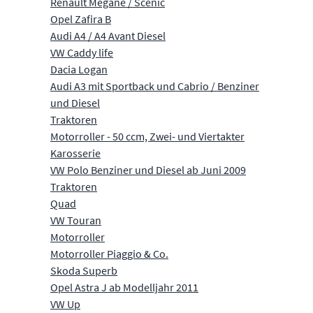
Renault Mégane / Scénic
Opel Zafira B
Audi A4 / A4 Avant Diesel
VW Caddy life
Dacia Logan
Audi A3 mit Sportback und Cabrio / Benziner
und Diesel
Traktoren
Motorroller - 50 ccm, Zwei- und Viertakter
Karosserie
VW Polo Benziner und Diesel ab Juni 2009
Traktoren
Quad
VW Touran
Motorroller
Motorroller Piaggio & Co.
Skoda Superb
Opel Astra J ab Modelljahr 2011
VW Up