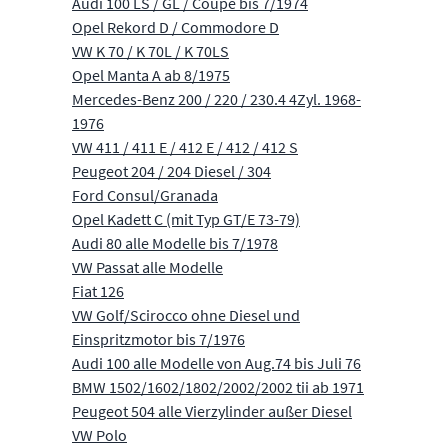
Audi 100 LS / GL / Coupé bis 7/1974
Opel Rekord D / Commodore D
VW K 70 / K 70L / K 70LS
Opel Manta A ab 8/1975
Mercedes-Benz 200 / 220 / 230.4 4Zyl. 1968-
1976
VW 411 / 411 E / 412 E / 412 / 412 S
Peugeot 204 / 204 Diesel / 304
Ford Consul/Granada
Opel Kadett C (mit Typ GT/E 73-79)
Audi 80 alle Modelle bis 7/1978
VW Passat alle Modelle
Fiat 126
VW Golf/Scirocco ohne Diesel und
Einspritzmotor bis 7/1976
Audi 100 alle Modelle von Aug.74 bis Juli 76
BMW 1502/1602/1802/2002/2002 tii ab 1971
Peugeot 504 alle Vierzylinder außer Diesel
VW Polo