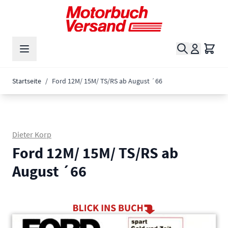
Zum Inhalt springen
Suche
Waren
Startseite
/
Ford 12M/ 15M/ TS/RS ab August ´66
Dieter Korp
Ford 12M/ 15M/ TS/RS ab
August ´66
Main image
Click to view image in fullscreen