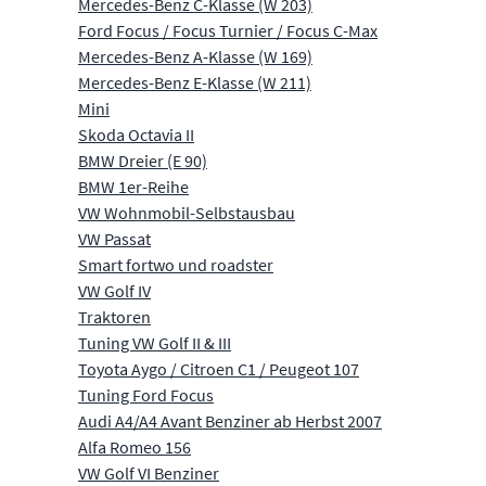
Mercedes-Benz C-Klasse (W 203)
Ford Focus / Focus Turnier / Focus C-Max
Mercedes-Benz A-Klasse (W 169)
Mercedes-Benz E-Klasse (W 211)
Mini
Skoda Octavia II
BMW Dreier (E 90)
BMW 1er-Reihe
VW Wohnmobil-Selbstausbau
VW Passat
Smart fortwo und roadster
VW Golf IV
Traktoren
Tuning VW Golf II & III
Toyota Aygo / Citroen C1 / Peugeot 107
Tuning Ford Focus
Audi A4/A4 Avant Benziner ab Herbst 2007
Alfa Romeo 156
VW Golf VI Benziner