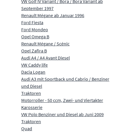
VW Golf IV Variant / Bora / Bora Variant ab
September 1997
Renault Mégane ab Januar 1996
Ford Fiesta
Ford Mondeo
Opel Omega B
Renault Mégane / Scénic
Opel Zafira B
Audi A4 / A4 Avant Diesel
VW Caddy life
Dacia Logan
Audi A3 mit Sportback und Cabrio / Benziner
und Diesel
Traktoren
Motorroller - 50 ccm, Zwei- und Viertakter
Karosserie
VW Polo Benziner und Diesel ab Juni 2009
Traktoren
Quad