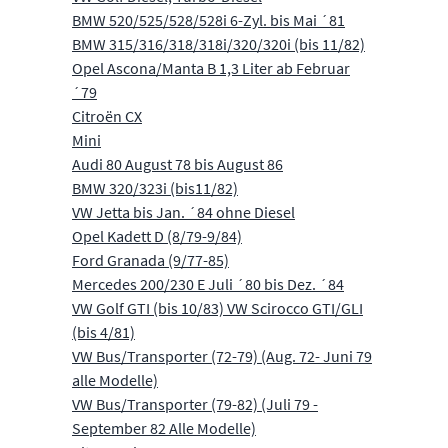
BMW 520/525/528/528i 6-Zyl. bis Mai ´81
BMW 315/316/318/318i/320/320i (bis 11/82)
Opel Ascona/Manta B 1,3 Liter ab Februar
´79
Citroën CX
Mini
Audi 80 August 78 bis August 86
BMW 320/323i (bis11/82)
VW Jetta bis Jan. ´84 ohne Diesel
Opel Kadett D (8/79-9/84)
Ford Granada (9/77-85)
Mercedes 200/230 E Juli ´80 bis Dez. ´84
VW Golf GTI (bis 10/83) VW Scirocco GTI/GLI
(bis 4/81)
VW Bus/Transporter (72-79) (Aug. 72- Juni 79
alle Modelle)
VW Bus/Transporter (79-82) (Juli 79 -
September 82 Alle Modelle)