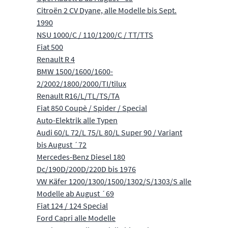
Citroën 2 CV Dyane, alle Modelle bis Sept.
1990
NSU 1000/C / 110/1200/C / TT/TTS
Fiat 500
Renault R 4
BMW 1500/1600/1600-
2/2002/1800/2000/TI/tilux
Renault R16/L/TL/TS/TA
Fiat 850 Coupè / Spider / Special
Auto-Elektrik alle Typen
Audi 60/L 72/L 75/L 80/L Super 90 / Variant
bis August ´72
Mercedes-Benz Diesel 180
Dc/190D/200D/220D bis 1976
VW Käfer 1200/1300/1500/1302/S/1303/S alle
Modelle ab August ´69
Fiat 124 / 124 Special
Ford Capri alle Modelle