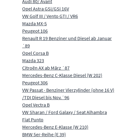
Audi 80/ Avant
Opel Astra GSi/GSi 16V
VW Golf III / Vento GTI / VR6
Mazda MX-5
Peugeot 106
Renault R 19 Benziner und Diesel ab Januar
´89
Opel Corsa B
Mazda 323
Citroën AX ab März ´87
Mercedes-Benz C-Klasse Diesel (W 202)
Peugeot 306
VW Passat - Benziner Vierzylinder (ohne 16 V)
/TDI Diesel bis Nov.´96
Opel Vectra B
VW Sharan / Ford Galaxy / Seat Alhambra
Fiat Punto
Mercedes-Benz E-Klasse (W 210)
BMW 5er-Reihe (E 39)