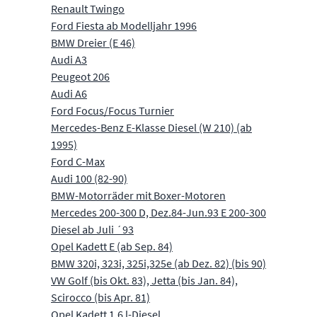
Renault Twingo
Ford Fiesta ab Modelljahr 1996
BMW Dreier (E 46)
Audi A3
Peugeot 206
Audi A6
Ford Focus/Focus Turnier
Mercedes-Benz E-Klasse Diesel (W 210) (ab
1995)
Ford C-Max
Audi 100 (82-90)
BMW-Motorräder mit Boxer-Motoren
Mercedes 200-300 D, Dez.84-Jun.93 E 200-300
Diesel ab Juli ´93
Opel Kadett E (ab Sep. 84)
BMW 320i, 323i, 325i,325e (ab Dez. 82) (bis 90)
VW Golf (bis Okt. 83), Jetta (bis Jan. 84),
Scirocco (bis Apr. 81)
Opel Kadett 1,6 l-Diesel