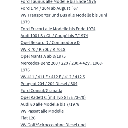
Ford Taunus alle Modelle bis Ende 1975
Ford 17M / 20M ab August ´67
VW Transporter und Bus alle Modelle bis Juni
1979
Ford Erscort alle Modelle bis Ende 1974
Audi 100 LS / GL / Coupé bis 7/1974
Opel Rekord D / Commodore D
VW K 70 / K 70L / K 70LS
Opel Manta A ab 8/1975
Mercedes-Benz 200 / 220 / 230.4 4Zyl. 1968-
1976
VW 411 / 411 E / 412 E / 412 / 412 S
Peugeot 204 / 204 Diesel / 304
Ford Consul/Granada
Opel Kadett C (mit Typ GT/E 73-79)
Audi 80 alle Modelle bis 7/1978
VW Passat alle Modelle
Fiat 126
VW Golf/Scirocco ohne Diesel und