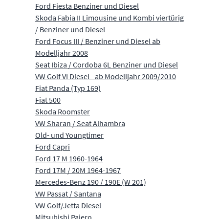
Ford Fiesta Benziner und Diesel
Skoda Fabia II Limousine und Kombi viertürig
/ Benziner und Diesel
Ford Focus III / Benziner und Diesel ab
Modelljahr 2008
Seat Ibiza / Cordoba 6L Benziner und Diesel
VW Golf VI Diesel - ab Modelljahr 2009/2010
Fiat Panda (Typ 169)
Fiat 500
Skoda Roomster
VW Sharan / Seat Alhambra
Old- und Youngtimer
Ford Capri
Ford 17 M 1960-1964
Ford 17M / 20M 1964-1967
Mercedes-Benz 190 / 190E (W 201)
VW Passat / Santana
VW Golf/Jetta Diesel
Mitsubishi Pajero