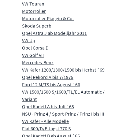
VW Touran
Motorroller
Motorroller Piaggio & Co.
Skoda Superb
Opel Astra J ab Modelljahr 2011
VW Up
Opel Corsa D
VW Golf VII
Mercedes-Benz
VW Käfer 1200/1300/1500 bis Herbst ´69
Opel Rekord A bis 7/1975
Ford 12 M/TS bis August ´66
VW 1500/1500 S/1600/TL/EL Automatic /
Variant
Opel Kadett A bis Juli ´65
NSU - Prinz 4 / Sport-Prinz / Prinz I bis III
VW Käfer - Alle Modelle
Fiat 600/D/E Jagst 770 S
Opel Kadett B ab August ´65