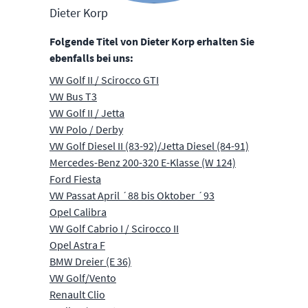
Dieter Korp
Folgende Titel von Dieter Korp erhalten Sie
ebenfalls bei uns:
VW Golf II / Scirocco GTI
VW Bus T3
VW Golf II / Jetta
VW Polo / Derby
VW Golf Diesel II (83-92)/Jetta Diesel (84-91)
Mercedes-Benz 200-320 E-Klasse (W 124)
Ford Fiesta
VW Passat April ´88 bis Oktober ´93
Opel Calibra
VW Golf Cabrio I / Scirocco II
Opel Astra F
BMW Dreier (E 36)
VW Golf/Vento
Renault Clio