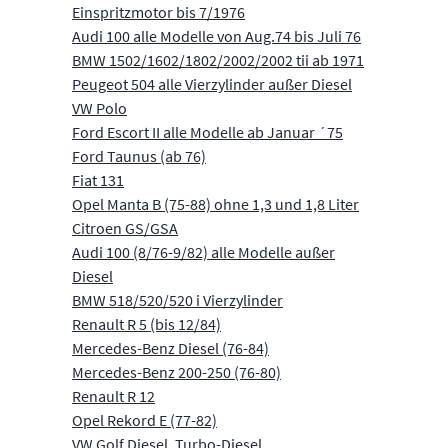
Einspritzmotor bis 7/1976
Audi 100 alle Modelle von Aug.74 bis Juli 76
BMW 1502/1602/1802/2002/2002 tii ab 1971
Peugeot 504 alle Vierzylinder außer Diesel
VW Polo
Ford Escort II alle Modelle ab Januar ´75
Ford Taunus (ab 76)
Fiat 131
Opel Manta B (75-88) ohne 1,3 und 1,8 Liter
Citroen GS/GSA
Audi 100 (8/76-9/82) alle Modelle außer
Diesel
BMW 518/520/520 i Vierzylinder
Renault R 5 (bis 12/84)
Mercedes-Benz Diesel (76-84)
Mercedes-Benz 200-250 (76-80)
Renault R 12
Opel Rekord E (77-82)
VW Golf Diesel, Turbo-Diesel