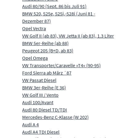
Audi 80/90 (Sept. 86 bis Juli 91)
BMW 520, 525e, 525i,-528i (Juni 81 -
Dezember 87)
Opel Vectra
VW Golf II (ab 83), VW Jetta II (ab 83), 1.3 Liter
BMW 5er-Reihe (ab 88)
Peugeot 205 (B+D, ab 83)
Opel Omega
VW Transporter/Caravelle »T4« (90-95)
Ford Sierra ab März ´87
VW Passat Diesel
BMW 3er-Reihe (E 36)
VW Golf III / Vento
Audi 100/Avant
Audi 80 Diesel TD/TDI
Mercedes-Benz C-Klasse (W 202)
Audi A 4
Audi A4 TDI Diesel