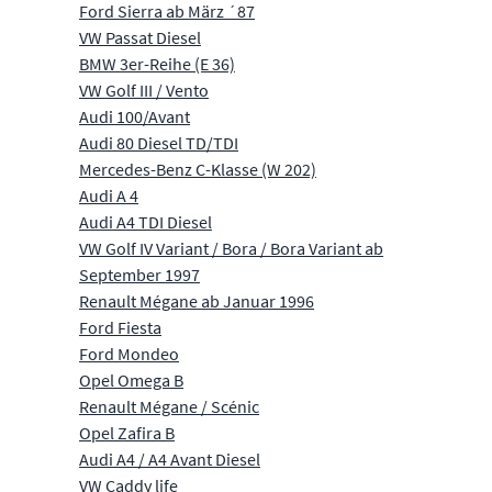
Ford Sierra ab März ´87
VW Passat Diesel
BMW 3er-Reihe (E 36)
VW Golf III / Vento
Audi 100/Avant
Audi 80 Diesel TD/TDI
Mercedes-Benz C-Klasse (W 202)
Audi A 4
Audi A4 TDI Diesel
VW Golf IV Variant / Bora / Bora Variant ab
September 1997
Renault Mégane ab Januar 1996
Ford Fiesta
Ford Mondeo
Opel Omega B
Renault Mégane / Scénic
Opel Zafira B
Audi A4 / A4 Avant Diesel
VW Caddy life