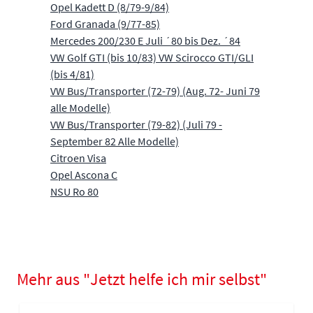
Opel Kadett D (8/79-9/84)
Ford Granada (9/77-85)
Mercedes 200/230 E Juli ´80 bis Dez. ´84
VW Golf GTI (bis 10/83) VW Scirocco GTI/GLI
(bis 4/81)
VW Bus/Transporter (72-79) (Aug. 72- Juni 79
alle Modelle)
VW Bus/Transporter (79-82) (Juli 79 -
September 82 Alle Modelle)
Citroen Visa
Opel Ascona C
NSU Ro 80
Mehr aus "Jetzt helfe ich mir selbst"
Navigating through the elements of the carousel is possible using
Press to skip carousel
Press to go to carousel navigation