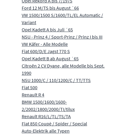
Opel Rekord A bis 7/1975
Ford 12 M/TS bis August ´66
VW 1500/1500 S/1600/TL/EL Automatic /
Variant
Opel Kadett A bis Juli ´65
NSU - Prinz 4 / Sport-Prinz / Prinz I bis III
VW Käfer - Alle Modelle
Fiat 600/D/E Jagst 770 S
Opel Kadett B ab August ´65
Citroën 2 CV Dyane, alle Modelle bis Sept.
1990
NSU 1000/C / 110/1200/C / TT/TTS
Fiat 500
Renault R 4
BMW 1500/1600/1600-
2/2002/1800/2000/TI/tilux
Renault R16/L/TL/TS/TA
Fiat 850 Coupè / Spider / Special
Auto-Elektrik alle Typen