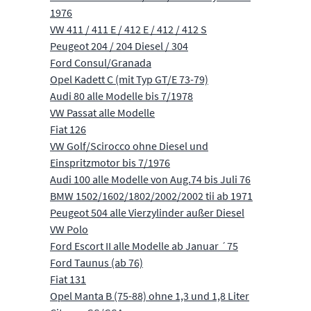
1976
VW 411 / 411 E / 412 E / 412 / 412 S
Peugeot 204 / 204 Diesel / 304
Ford Consul/Granada
Opel Kadett C (mit Typ GT/E 73-79)
Audi 80 alle Modelle bis 7/1978
VW Passat alle Modelle
Fiat 126
VW Golf/Scirocco ohne Diesel und
Einspritzmotor bis 7/1976
Audi 100 alle Modelle von Aug.74 bis Juli 76
BMW 1502/1602/1802/2002/2002 tii ab 1971
Peugeot 504 alle Vierzylinder außer Diesel
VW Polo
Ford Escort II alle Modelle ab Januar ´75
Ford Taunus (ab 76)
Fiat 131
Opel Manta B (75-88) ohne 1,3 und 1,8 Liter