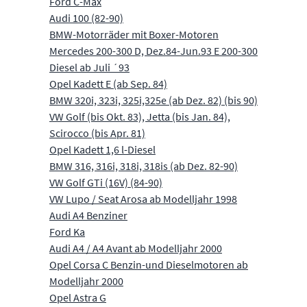
Ford C-Max
Audi 100 (82-90)
BMW-Motorräder mit Boxer-Motoren
Mercedes 200-300 D, Dez.84-Jun.93 E 200-300
Diesel ab Juli ´93
Opel Kadett E (ab Sep. 84)
BMW 320i, 323i, 325i,325e (ab Dez. 82) (bis 90)
VW Golf (bis Okt. 83), Jetta (bis Jan. 84),
Scirocco (bis Apr. 81)
Opel Kadett 1,6 l-Diesel
BMW 316, 316i, 318i, 318is (ab Dez. 82-90)
VW Golf GTi (16V) (84-90)
VW Lupo / Seat Arosa ab Modelljahr 1998
Audi A4 Benziner
Ford Ka
Audi A4 / A4 Avant ab Modelljahr 2000
Opel Corsa C Benzin-und Dieselmotoren ab
Modelljahr 2000
Opel Astra G