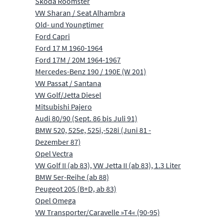
Skoda Roomster
VW Sharan / Seat Alhambra
Old- und Youngtimer
Ford Capri
Ford 17 M 1960-1964
Ford 17M / 20M 1964-1967
Mercedes-Benz 190 / 190E (W 201)
VW Passat / Santana
VW Golf/Jetta Diesel
Mitsubishi Pajero
Audi 80/90 (Sept. 86 bis Juli 91)
BMW 520, 525e, 525i,-528i (Juni 81 -
Dezember 87)
Opel Vectra
VW Golf II (ab 83), VW Jetta II (ab 83), 1.3 Liter
BMW 5er-Reihe (ab 88)
Peugeot 205 (B+D, ab 83)
Opel Omega
VW Transporter/Caravelle »T4« (90-95)