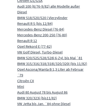
Citroen GS/GSA
Audi 100 (8/76-9/82) alle Modelle außer
Diesel
BMW 518/520/520 i Vierzylinder
Renault R 5 (bis 12/84)
Mercedes-Benz Diesel (76-84)
Mercedes-Benz 200-250 (76-80)
Renault R 12
Opel Rekord E (77-82)
VW Golf Diesel, Turbo-Diesel
BMW 520/525/528/528i 6-Zyl. bis Mai ´81
BMW 315/316/318/318i/320/320i (bis 11/82)
Opel Ascona/Manta B 1,3 Liter ab Februar
´79
Citroën CX
Mini
Audi 80 August 78 bis August 86
BMW 320/323i (bis11/82)
VW Jetta bis Jan. ´84 ohne Diesel