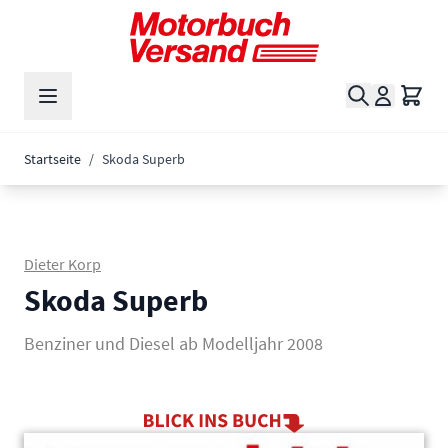
Zum Inhalt springen
Suche
Waren
Startseite
/
Skoda Superb
Dieter Korp
Skoda Superb
Benziner und Diesel ab Modelljahr 2008
Main image
Click to view image in fullscreen