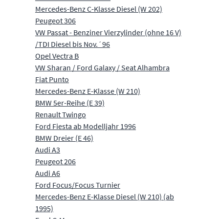
Mercedes-Benz C-Klasse Diesel (W 202)
Peugeot 306
VW Passat - Benziner Vierzylinder (ohne 16 V)
/TDI Diesel bis Nov.´96
Opel Vectra B
VW Sharan / Ford Galaxy / Seat Alhambra
Fiat Punto
Mercedes-Benz E-Klasse (W 210)
BMW 5er-Reihe (E 39)
Renault Twingo
Ford Fiesta ab Modelljahr 1996
BMW Dreier (E 46)
Audi A3
Peugeot 206
Audi A6
Ford Focus/Focus Turnier
Mercedes-Benz E-Klasse Diesel (W 210) (ab
1995)