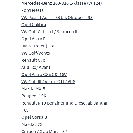
Mercedes-Benz 200-320 E-Klasse (W 124)
Ford Fiesta
VW Passat April ´88 bis Oktober ´93
Opel Calibra
VW Golf Cabrio I / Scirocco II
Opel Astra F
BMW Dreier (E 36)
VW Golf/Vento
Renault Clio
Audi 80/ Avant
Opel Astra GSi/GSi 16V
VW Golf III / Vento GTI / VR6
Mazda MX-5
Peugeot 106
Renault R 19 Benziner und Diesel ab Januar
´89
Opel Corsa B
Mazda 323
Citroën AX ab März ´87