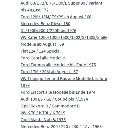
Audi 60/L 72/L 75/L 80/L Super 90 / Variant
bis August ´72
Ford 12M/ 15M/ TS/RS ab August ´66
Mercedes-Benz Diesel 180
Dc/190D/200D/220D bis 1976
VW Käfer 1200/1300/1500/1302/S/1303/S alle
Modelle ab August ´69
Fiat 124 / 124 Special
Ford Capri alle Modelle
Ford Taunus alle Modelle bis Ende 1975
Ford 17M / 20M ab August ´67
VW Transporter und Bus alle Modelle bis Juni
1979
Ford Erscort alle Modelle bis Ende 1974
Audi 100 LS / GL / Coupé bis 7/1974
Opel Rekord D / Commodore D
VW K 70 / K 70L / K 70LS
Opel Manta A ab 8/1975
Mercedes-Benz 200 / 220 / 230.4 4Zyl. 1968-