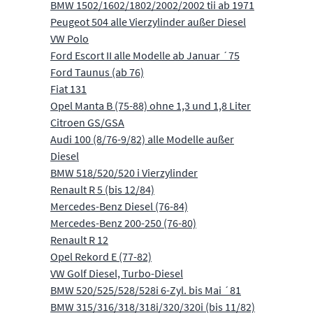
BMW 1502/1602/1802/2002/2002 tii ab 1971
Peugeot 504 alle Vierzylinder außer Diesel
VW Polo
Ford Escort II alle Modelle ab Januar ´75
Ford Taunus (ab 76)
Fiat 131
Opel Manta B (75-88) ohne 1,3 und 1,8 Liter
Citroen GS/GSA
Audi 100 (8/76-9/82) alle Modelle außer
Diesel
BMW 518/520/520 i Vierzylinder
Renault R 5 (bis 12/84)
Mercedes-Benz Diesel (76-84)
Mercedes-Benz 200-250 (76-80)
Renault R 12
Opel Rekord E (77-82)
VW Golf Diesel, Turbo-Diesel
BMW 520/525/528/528i 6-Zyl. bis Mai ´81
BMW 315/316/318/318i/320/320i (bis 11/82)