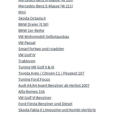
Mercedes-Benz E-Klasse (W 211)
Mini
Skoda Octavia II
BMW Dreier (E 90)
BMW 1er-Reihe
VW Wohnmobil-Selbstausbau
VW Passat
Smart fortwo und roadster
VW Golf IV
Traktoren
Tuning VW Golf II & III
Toyota Aygo / Citroen C1 / Peugeot 107
Tuning Ford Focus
Audi A4/A4 Avant Benziner ab Herbst 2007
Alfa Romeo 156
VW Golf VI Benziner
Ford Fiesta Benziner und Diesel
Skoda Fabia II Limousine und Kombi viertürig