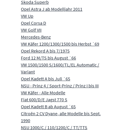
Skoda Superb
Opel Astra J ab Modelljahr 2011
VW Up
Opel Corsa D
VW Golf VII
Mercedes-Benz
VW Käfer 1200/1300/1500 bis Herbst ´69
Opel Rekord A bis 7/1975
Ford 12 M/TS bis August ´66
VW 1500/1500 S/1600/TL/EL Automatic /
Variant
Opel Kadett A bis Juli ´65
NSU - Prinz 4 / Sport-Prinz / Prinz I bis III
VW Käfer - Alle Modelle
Fiat 600/D/E Jagst 770 S
Opel Kadett B ab August ´65
Citroën 2 CV Dyane, alle Modelle bis Sept.
1990
NSU 1000/C / 110/1200/C / TT/TTS