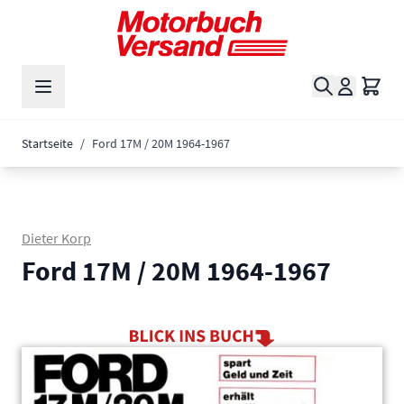
Zum Inhalt springen
Suche
Waren
Startseite
/
Ford 17M / 20M 1964-1967
Dieter Korp
Ford 17M / 20M 1964-1967
Main image
Click to view image in fullscreen