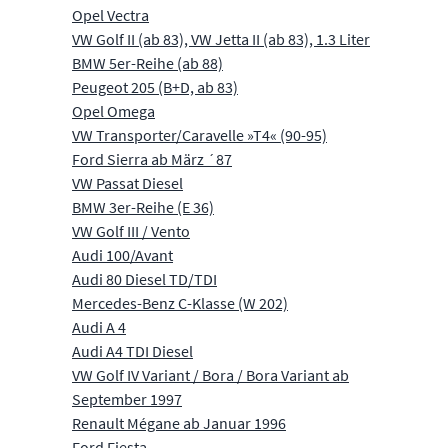
Opel Vectra
VW Golf II (ab 83), VW Jetta II (ab 83), 1.3 Liter
BMW 5er-Reihe (ab 88)
Peugeot 205 (B+D, ab 83)
Opel Omega
VW Transporter/Caravelle »T4« (90-95)
Ford Sierra ab März ´87
VW Passat Diesel
BMW 3er-Reihe (E 36)
VW Golf III / Vento
Audi 100/Avant
Audi 80 Diesel TD/TDI
Mercedes-Benz C-Klasse (W 202)
Audi A 4
Audi A4 TDI Diesel
VW Golf IV Variant / Bora / Bora Variant ab
September 1997
Renault Mégane ab Januar 1996
Ford Fiesta