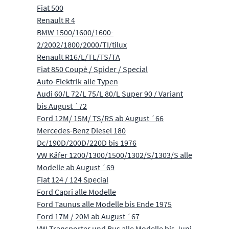
Fiat 500
Renault R 4
BMW 1500/1600/1600-
2/2002/1800/2000/TI/tilux
Renault R16/L/TL/TS/TA
Fiat 850 Coupè / Spider / Special
Auto-Elektrik alle Typen
Audi 60/L 72/L 75/L 80/L Super 90 / Variant
bis August ´72
Ford 12M/ 15M/ TS/RS ab August ´66
Mercedes-Benz Diesel 180
Dc/190D/200D/220D bis 1976
VW Käfer 1200/1300/1500/1302/S/1303/S alle
Modelle ab August ´69
Fiat 124 / 124 Special
Ford Capri alle Modelle
Ford Taunus alle Modelle bis Ende 1975
Ford 17M / 20M ab August ´67
VW Transporter und Bus alle Modelle bis Juni