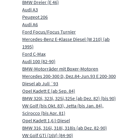
BMW Dreier (E 46)
Audi A3
Peugeot 206
Audi A6
Ford Focus/Focus Turnier
Mercedes-Benz E-Klasse Diesel (W 210) (ab
1995)
Ford C-Max
Audi 100 (82-90)
BMW-Motorräder mit Boxer-Motoren
Mercedes 200-300 D, Dez.84-Jun.93 E 200-300
Diesel ab Juli ´93
Opel Kadett E (ab Sep. 84)
BMW 320i, 323i, 325i,325e (ab Dez. 82) (bis 90)
VW Golf (bis Okt. 83), Jetta (bis Jan. 84),
Scirocco (bis Apr. 81)
Opel Kadett 1,6 l-Diesel
BMW 316, 316i, 318i, 318is (ab Dez. 82-90)
VW Golf GTi (16V) (84-90)