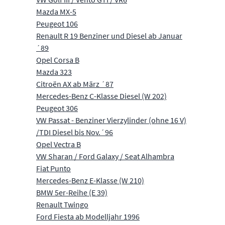
Mazda MX-5
Peugeot 106
Renault R 19 Benziner und Diesel ab Januar
´89
Opel Corsa B
Mazda 323
Citroën AX ab März ´87
Mercedes-Benz C-Klasse Diesel (W 202)
Peugeot 306
VW Passat - Benziner Vierzylinder (ohne 16 V)
/TDI Diesel bis Nov.´96
Opel Vectra B
VW Sharan / Ford Galaxy / Seat Alhambra
Fiat Punto
Mercedes-Benz E-Klasse (W 210)
BMW 5er-Reihe (E 39)
Renault Twingo
Ford Fiesta ab Modelljahr 1996