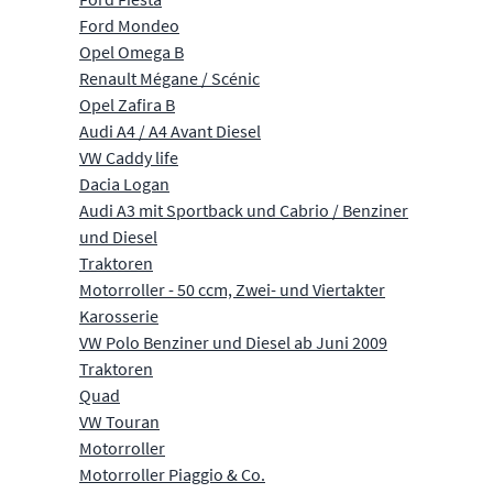
Ford Mondeo
Opel Omega B
Renault Mégane / Scénic
Opel Zafira B
Audi A4 / A4 Avant Diesel
VW Caddy life
Dacia Logan
Audi A3 mit Sportback und Cabrio / Benziner
und Diesel
Traktoren
Motorroller - 50 ccm, Zwei- und Viertakter
Karosserie
VW Polo Benziner und Diesel ab Juni 2009
Traktoren
Quad
VW Touran
Motorroller
Motorroller Piaggio & Co.