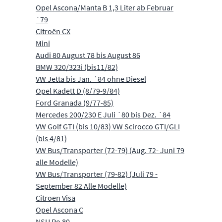
Opel Ascona/Manta B 1,3 Liter ab Februar
´79
Citroën CX
Mini
Audi 80 August 78 bis August 86
BMW 320/323i (bis11/82)
VW Jetta bis Jan. ´84 ohne Diesel
Opel Kadett D (8/79-9/84)
Ford Granada (9/77-85)
Mercedes 200/230 E Juli ´80 bis Dez. ´84
VW Golf GTI (bis 10/83) VW Scirocco GTI/GLI
(bis 4/81)
VW Bus/Transporter (72-79) (Aug. 72- Juni 79
alle Modelle)
VW Bus/Transporter (79-82) (Juli 79 -
September 82 Alle Modelle)
Citroen Visa
Opel Ascona C
NSU Ro 80