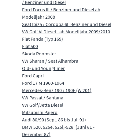
/ Benziner und Diesel
Ford Focus III / Benziner und Diesel ab
Modelljahr 2008
Seat Ibiza / Cordoba 6L Benziner und Diesel
VW Golf VI Diesel - ab Modelljahr 2009/2010
Fiat Panda (Typ 169)
Fiat 500
Skoda Roomster
VW Sharan / Seat Alhambra
Old- und Youngtimer
Ford Capri
Ford 17 M 1960-1964
Mercedes-Benz 190 / 190E (W 201)
VW Passat / Santana
VW Golf/Jetta Diesel
Mitsubishi Pajero
Audi 80/90 (Sept. 86 bis Juli 91)
BMW 520, 525e, 525i,-528i (Juni 81 -
Dezember 87)