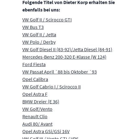
Folgende Titel von Dieter Korp erhalten Sie
ebenfalls bei uns:
VW Golf II / Scirocco GTI
VW Bus T3
VW Golf II / Jetta
VW Polo / Derby
VW Golf Diesel II (83-92)/Jetta Diesel (84-91)
Mercedes-Benz 200-320 E-Klasse (W 124)
Ford Fiesta
VW Passat April ´88 bis Oktober ´93
Opel Calibra
VW Golf Cabrio I / Scirocco II
Opel Astra F
BMW Dreier (E 36)
VW Golf/Vento
Renault Clio
Audi 80/ Avant
Opel Astra GSi/GSi 16V
VW Golf III / Vento GTI / VR6