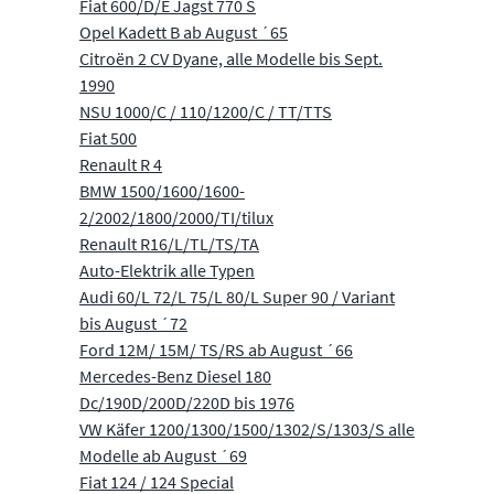
Fiat 600/D/E Jagst 770 S
Opel Kadett B ab August ´65
Citroën 2 CV Dyane, alle Modelle bis Sept.
1990
NSU 1000/C / 110/1200/C / TT/TTS
Fiat 500
Renault R 4
BMW 1500/1600/1600-
2/2002/1800/2000/TI/tilux
Renault R16/L/TL/TS/TA
Auto-Elektrik alle Typen
Audi 60/L 72/L 75/L 80/L Super 90 / Variant
bis August ´72
Ford 12M/ 15M/ TS/RS ab August ´66
Mercedes-Benz Diesel 180
Dc/190D/200D/220D bis 1976
VW Käfer 1200/1300/1500/1302/S/1303/S alle
Modelle ab August ´69
Fiat 124 / 124 Special