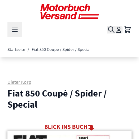
Zum Inhalt springen
Suche
Waren
Startseite
/
Fiat 850 Coupè / Spider / Special
Dieter Korp
Fiat 850 Coupè / Spider /
Special
Main image
Click to view image in fullscreen