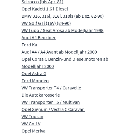
Scirocco (bis Apr. 81)
Opel Kadett 1,6 l-Diesel
BMW 316, 316i, 318i, 318is (ab Dez. 82-90)
VW Golf GTi (16V) (84-90)
VW Lupo / Seat Arosa ab Modelljahr 1998
Audi A4 Benziner
Ford Ka
Audi A4 / A4 Avant ab Modelljahr 2000
Opel Corsa C Benzin-und Dieselmotoren ab
Modelljahr 2000
Opel Astra G
Ford Mondeo
VW Transporter T4 / Caravelle
Die Autokarosserie
VW Transporter T5 / Multivan
Opel Signum / Vectra C Caravan
VW Touran
VW Golf V
Opel Meriva