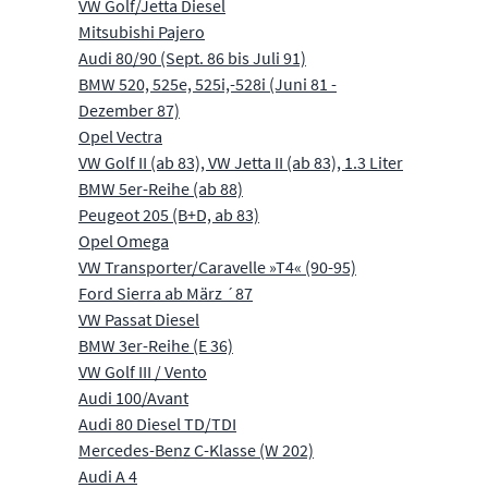
VW Golf/Jetta Diesel
Mitsubishi Pajero
Audi 80/90 (Sept. 86 bis Juli 91)
BMW 520, 525e, 525i,-528i (Juni 81 -
Dezember 87)
Opel Vectra
VW Golf II (ab 83), VW Jetta II (ab 83), 1.3 Liter
BMW 5er-Reihe (ab 88)
Peugeot 205 (B+D, ab 83)
Opel Omega
VW Transporter/Caravelle »T4« (90-95)
Ford Sierra ab März ´87
VW Passat Diesel
BMW 3er-Reihe (E 36)
VW Golf III / Vento
Audi 100/Avant
Audi 80 Diesel TD/TDI
Mercedes-Benz C-Klasse (W 202)
Audi A 4