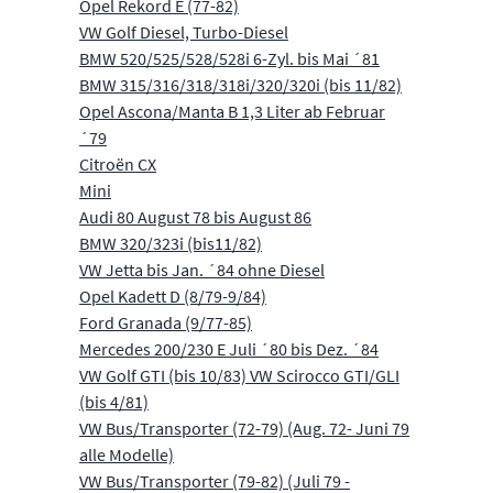
Opel Rekord E (77-82)
VW Golf Diesel, Turbo-Diesel
BMW 520/525/528/528i 6-Zyl. bis Mai ´81
BMW 315/316/318/318i/320/320i (bis 11/82)
Opel Ascona/Manta B 1,3 Liter ab Februar
´79
Citroën CX
Mini
Audi 80 August 78 bis August 86
BMW 320/323i (bis11/82)
VW Jetta bis Jan. ´84 ohne Diesel
Opel Kadett D (8/79-9/84)
Ford Granada (9/77-85)
Mercedes 200/230 E Juli ´80 bis Dez. ´84
VW Golf GTI (bis 10/83) VW Scirocco GTI/GLI
(bis 4/81)
VW Bus/Transporter (72-79) (Aug. 72- Juni 79
alle Modelle)
VW Bus/Transporter (79-82) (Juli 79 -