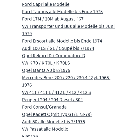
Ford Capri alle Modelle
Ford Taunus alle Modelle bis Ende 1975
Ford 17M / 20M ab August ´67
VW Transporter und Bus alle Modelle bis Juni
1979
Ford Erscort alle Modelle bis Ende 1974
Audi 100 LS / GL / Coupé bis 7/1974
Opel Rekord D / Commodore D
VW K 70 / K 70L / K 70LS
Opel Manta A ab 8/1975
Mercedes-Benz 200 / 220 / 230.4 4Zyl. 1968-
1976
VW 411 / 411 E / 412 E / 412 / 412 S
Peugeot 204 / 204 Diesel / 304
Ford Consul/Granada
Opel Kadett C (mit Typ GT/E 73-79)
Audi 80 alle Modelle bis 7/1978
VW Passat alle Modelle
Fiat 126