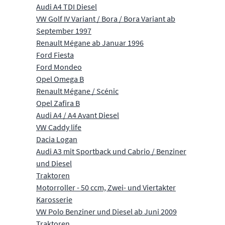
Audi A4 TDI Diesel
VW Golf IV Variant / Bora / Bora Variant ab
September 1997
Renault Mégane ab Januar 1996
Ford Fiesta
Ford Mondeo
Opel Omega B
Renault Mégane / Scénic
Opel Zafira B
Audi A4 / A4 Avant Diesel
VW Caddy life
Dacia Logan
Audi A3 mit Sportback und Cabrio / Benziner
und Diesel
Traktoren
Motorroller - 50 ccm, Zwei- und Viertakter
Karosserie
VW Polo Benziner und Diesel ab Juni 2009
Traktoren