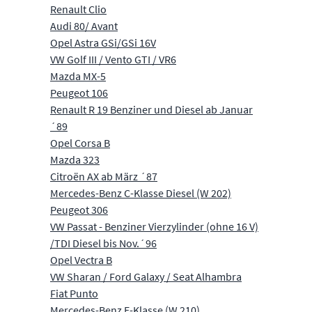
Renault Clio
Audi 80/ Avant
Opel Astra GSi/GSi 16V
VW Golf III / Vento GTI / VR6
Mazda MX-5
Peugeot 106
Renault R 19 Benziner und Diesel ab Januar
´89
Opel Corsa B
Mazda 323
Citroën AX ab März ´87
Mercedes-Benz C-Klasse Diesel (W 202)
Peugeot 306
VW Passat - Benziner Vierzylinder (ohne 16 V)
/TDI Diesel bis Nov.´96
Opel Vectra B
VW Sharan / Ford Galaxy / Seat Alhambra
Fiat Punto
Mercedes-Benz E-Klasse (W 210)