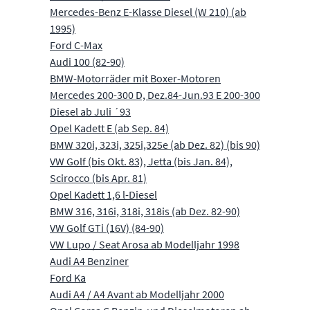
Mercedes-Benz E-Klasse Diesel (W 210) (ab
1995)
Ford C-Max
Audi 100 (82-90)
BMW-Motorräder mit Boxer-Motoren
Mercedes 200-300 D, Dez.84-Jun.93 E 200-300
Diesel ab Juli ´93
Opel Kadett E (ab Sep. 84)
BMW 320i, 323i, 325i,325e (ab Dez. 82) (bis 90)
VW Golf (bis Okt. 83), Jetta (bis Jan. 84),
Scirocco (bis Apr. 81)
Opel Kadett 1,6 l-Diesel
BMW 316, 316i, 318i, 318is (ab Dez. 82-90)
VW Golf GTi (16V) (84-90)
VW Lupo / Seat Arosa ab Modelljahr 1998
Audi A4 Benziner
Ford Ka
Audi A4 / A4 Avant ab Modelljahr 2000