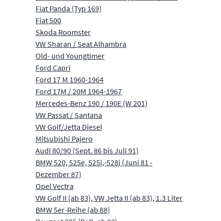
Fiat Panda (Typ 169)
Fiat 500
Skoda Roomster
VW Sharan / Seat Alhambra
Old- und Youngtimer
Ford Capri
Ford 17 M 1960-1964
Ford 17M / 20M 1964-1967
Mercedes-Benz 190 / 190E (W 201)
VW Passat / Santana
VW Golf/Jetta Diesel
Mitsubishi Pajero
Audi 80/90 (Sept. 86 bis Juli 91)
BMW 520, 525e, 525i,-528i (Juni 81 -
Dezember 87)
Opel Vectra
VW Golf II (ab 83), VW Jetta II (ab 83), 1.3 Liter
BMW 5er-Reihe (ab 88)