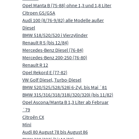
Opel Manta B (75-88) ohne 1,3 und 1,8 Liter
Citroen GS/GSA
Audi 100 (8/76-9/82) alle Modelle außer
Diesel
BMW 518/520/520 i Vierzylinder
Renault R 5 (bis 12/84)
Mercedes-Benz Diesel (76-84)
Mercedes-Benz 200-250 (76-80)
Renault R 12
Opel Rekord E (77-82)
VW Golf Diesel, Turbo-Diesel
BMW 520/525/528/528i 6-Zyl. bis Mai ´81
BMW 315/316/318/318i/320/320i (bis 11/82)
Opel Ascona/Manta B 1,3 Liter ab Februar
´79
Citroën CX
Mini
Audi 80 August 78 bis August 86