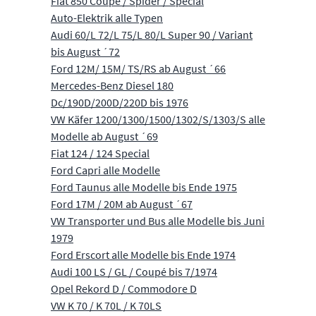
Fiat 850 Coupè / Spider / Special
Auto-Elektrik alle Typen
Audi 60/L 72/L 75/L 80/L Super 90 / Variant
bis August ´72
Ford 12M/ 15M/ TS/RS ab August ´66
Mercedes-Benz Diesel 180
Dc/190D/200D/220D bis 1976
VW Käfer 1200/1300/1500/1302/S/1303/S alle
Modelle ab August ´69
Fiat 124 / 124 Special
Ford Capri alle Modelle
Ford Taunus alle Modelle bis Ende 1975
Ford 17M / 20M ab August ´67
VW Transporter und Bus alle Modelle bis Juni
1979
Ford Erscort alle Modelle bis Ende 1974
Audi 100 LS / GL / Coupé bis 7/1974
Opel Rekord D / Commodore D
VW K 70 / K 70L / K 70LS