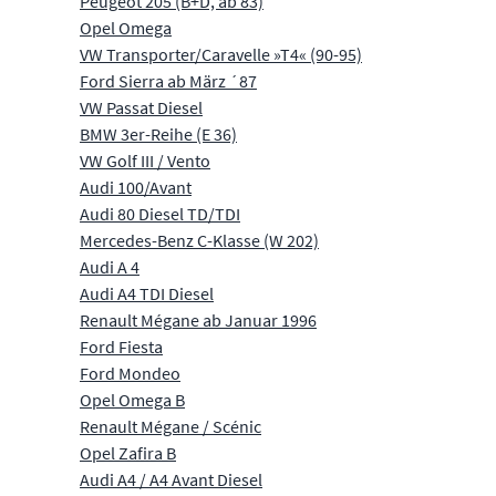
Peugeot 205 (B+D, ab 83)
Opel Omega
VW Transporter/Caravelle »T4« (90-95)
Ford Sierra ab März ´87
VW Passat Diesel
BMW 3er-Reihe (E 36)
VW Golf III / Vento
Audi 100/Avant
Audi 80 Diesel TD/TDI
Mercedes-Benz C-Klasse (W 202)
Audi A 4
Audi A4 TDI Diesel
Renault Mégane ab Januar 1996
Ford Fiesta
Ford Mondeo
Opel Omega B
Renault Mégane / Scénic
Opel Zafira B
Audi A4 / A4 Avant Diesel