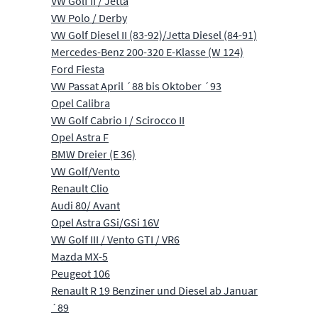
VW Golf II / Jetta
VW Polo / Derby
VW Golf Diesel II (83-92)/Jetta Diesel (84-91)
Mercedes-Benz 200-320 E-Klasse (W 124)
Ford Fiesta
VW Passat April ´88 bis Oktober ´93
Opel Calibra
VW Golf Cabrio I / Scirocco II
Opel Astra F
BMW Dreier (E 36)
VW Golf/Vento
Renault Clio
Audi 80/ Avant
Opel Astra GSi/GSi 16V
VW Golf III / Vento GTI / VR6
Mazda MX-5
Peugeot 106
Renault R 19 Benziner und Diesel ab Januar
´89