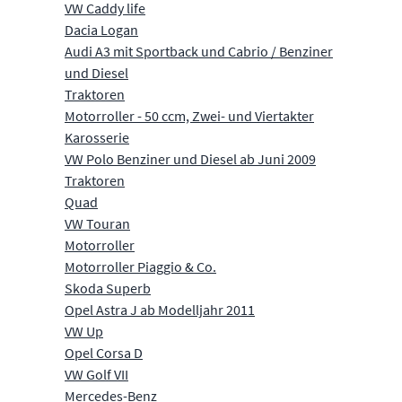
VW Caddy life
Dacia Logan
Audi A3 mit Sportback und Cabrio / Benziner
und Diesel
Traktoren
Motorroller - 50 ccm, Zwei- und Viertakter
Karosserie
VW Polo Benziner und Diesel ab Juni 2009
Traktoren
Quad
VW Touran
Motorroller
Motorroller Piaggio & Co.
Skoda Superb
Opel Astra J ab Modelljahr 2011
VW Up
Opel Corsa D
VW Golf VII
Mercedes-Benz