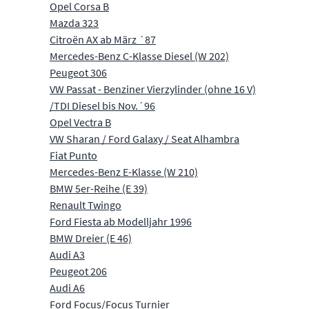
Opel Corsa B
Mazda 323
Citroën AX ab März ´87
Mercedes-Benz C-Klasse Diesel (W 202)
Peugeot 306
VW Passat - Benziner Vierzylinder (ohne 16 V)
/TDI Diesel bis Nov.´96
Opel Vectra B
VW Sharan / Ford Galaxy / Seat Alhambra
Fiat Punto
Mercedes-Benz E-Klasse (W 210)
BMW 5er-Reihe (E 39)
Renault Twingo
Ford Fiesta ab Modelljahr 1996
BMW Dreier (E 46)
Audi A3
Peugeot 206
Audi A6
Ford Focus/Focus Turnier