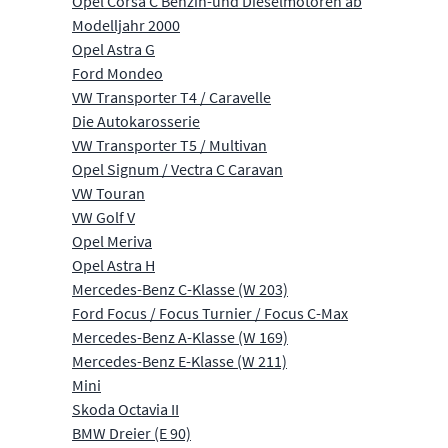
Opel Corsa C Benzin-und Dieselmotoren ab
Modelljahr 2000
Opel Astra G
Ford Mondeo
VW Transporter T4 / Caravelle
Die Autokarosserie
VW Transporter T5 / Multivan
Opel Signum / Vectra C Caravan
VW Touran
VW Golf V
Opel Meriva
Opel Astra H
Mercedes-Benz C-Klasse (W 203)
Ford Focus / Focus Turnier / Focus C-Max
Mercedes-Benz A-Klasse (W 169)
Mercedes-Benz E-Klasse (W 211)
Mini
Skoda Octavia II
BMW Dreier (E 90)