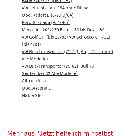
BMW 320/323i (bis11/82)
VW Jetta bis Jan. ´84 ohne Diesel
Opel Kadett D (8/79-9/84)
Ford Granada (9/77-85)
Mercedes 200/230 E Juli ´80 bis Dez. ´84
VW Golf GTI (bis 10/83) VW Scirocco GTI/GLI
(bis 4/81)
VW Bus/Transporter (72-79) (Aug. 72- Juni 79
alle Modelle)
VW Bus/Transporter (79-82) (Juli 79 -
September 82 Alle Modelle)
Citroen Visa
Opel Ascona C
NSU Ro 80
Mehr aus "Jetzt helfe ich mir selbst"