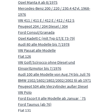
Opel Manta A ab 8/1975
Mercedes-Benz 200 / 220 / 230.4 4Zyl. 1968-
1976
VW 411 / 411 E / 412 E / 412 / 412 S
Peugeot 204 / 204 Diesel / 304
Ford Consul/Granada
Opel Kadett C (mit Typ GT/E 73-79)
Audi 80 alle Modelle bis 7/1978
VW Passat alle Modelle
Fiat 126
VW Golf/Scirocco ohne Diesel und
Einspritzmotor bis 7/1976
Audi 100 alle Modelle von Aug.74 bis Juli 76
BMW 1502/1602/1802/2002/2002 tii ab 1971
Peugeot 504 alle Vierzylinder außer Diesel
VW Polo
Ford Escort II alle Modelle ab Januar ´75
Ford Taunus (ab 76)
Fiat 131