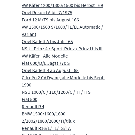
VW Käfer 1200/1300/1500 bis Herbst ´69
Opel Rekord A bis 7/1975
Ford 12 M/TS bis August ´66
VW 1500/1500 S/1600/TL/EL Automatic /
Variant
Opel Kadett A bis Juli ´65
NSU - Prinz 4 / Sport-Prinz / Prinz I bis III
VW Käfer - Alle Modelle
Fiat 600/D/E Jagst 770 S
Opel Kadett B ab August ´65
Citroën 2 CV Dyane, alle Modelle bis Sept.
1990
NSU 1000/C / 110/1200/C / TT/TTS
Fiat 500
Renault R 4
BMW 1500/1600/1600-
2/2002/1800/2000/TI/tilux
Renault R16/L/TL/TS/TA