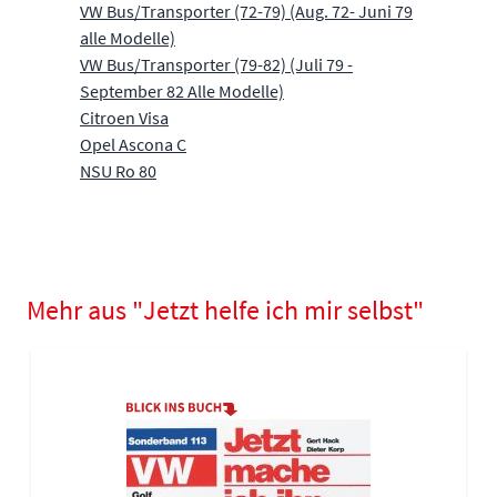
VW Bus/Transporter (72-79) (Aug. 72- Juni 79
alle Modelle)
VW Bus/Transporter (79-82) (Juli 79 -
September 82 Alle Modelle)
Citroen Visa
Opel Ascona C
NSU Ro 80
Mehr aus "Jetzt helfe ich mir selbst"
Navigating through the elements of the carousel is possible using
Press to skip carousel
Press to go to carousel navigation