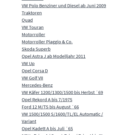
VW Polo Benziner und Diesel ab Juni 2009
Traktoren
Quad
VW Touran
Motorroller
Motorroller Piaggio & Co.
Skoda Superb
Opel Astra J ab Modelljahr 2011
VW Up
Opel Corsa D
VW Golf VII
Mercedes-Benz
VW Käfer 1200/1300/1500 bis Herbst ´69
Opel Rekord A bis 7/1975
Ford 12 M/TS bis August ´66
VW 1500/1500 S/1600/TL/EL Automatic /
Variant
Opel Kadett A bis Juli ´65