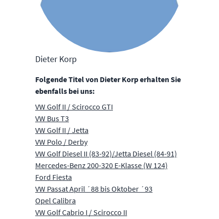
Dieter Korp
Folgende Titel von Dieter Korp erhalten Sie
ebenfalls bei uns:
VW Golf II / Scirocco GTI
VW Bus T3
VW Golf II / Jetta
VW Polo / Derby
VW Golf Diesel II (83-92)/Jetta Diesel (84-91)
Mercedes-Benz 200-320 E-Klasse (W 124)
Ford Fiesta
VW Passat April ´88 bis Oktober ´93
Opel Calibra
VW Golf Cabrio I / Scirocco II