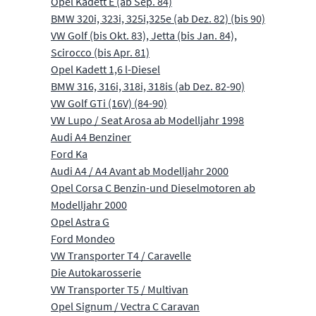
Opel Kadett E (ab Sep. 84)
BMW 320i, 323i, 325i,325e (ab Dez. 82) (bis 90)
VW Golf (bis Okt. 83), Jetta (bis Jan. 84),
Scirocco (bis Apr. 81)
Opel Kadett 1,6 l-Diesel
BMW 316, 316i, 318i, 318is (ab Dez. 82-90)
VW Golf GTi (16V) (84-90)
VW Lupo / Seat Arosa ab Modelljahr 1998
Audi A4 Benziner
Ford Ka
Audi A4 / A4 Avant ab Modelljahr 2000
Opel Corsa C Benzin-und Dieselmotoren ab
Modelljahr 2000
Opel Astra G
Ford Mondeo
VW Transporter T4 / Caravelle
Die Autokarosserie
VW Transporter T5 / Multivan
Opel Signum / Vectra C Caravan