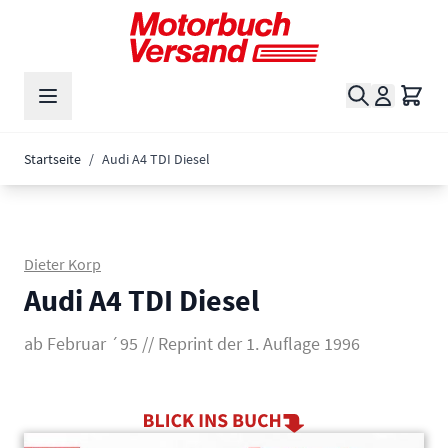
Zum Inhalt springen
Suche
Waren
Startseite
/
Audi A4 TDI Diesel
Dieter Korp
Audi A4 TDI Diesel
ab Februar ´95 // Reprint der 1. Auflage 1996
Main image
Click to view image in fullscreen