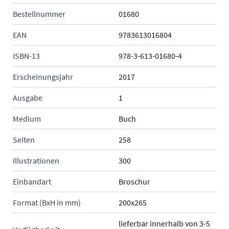
Bestellnummer
01680
EAN
9783613016804
ISBN-13
978-3-613-01680-4
Erscheinungsjahr
2017
Ausgabe
1
Medium
Buch
Seiten
258
Illustrationen
300
Einbandart
Broschur
Format (BxH in mm)
200x265
lieferbar innerhalb von 3-5