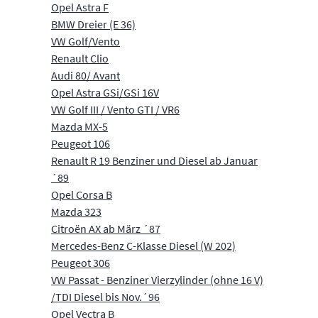
Opel Astra F
BMW Dreier (E 36)
VW Golf/Vento
Renault Clio
Audi 80/ Avant
Opel Astra GSi/GSi 16V
VW Golf III / Vento GTI / VR6
Mazda MX-5
Peugeot 106
Renault R 19 Benziner und Diesel ab Januar
´89
Opel Corsa B
Mazda 323
Citroën AX ab März ´87
Mercedes-Benz C-Klasse Diesel (W 202)
Peugeot 306
VW Passat - Benziner Vierzylinder (ohne 16 V)
/TDI Diesel bis Nov.´96
Opel Vectra B