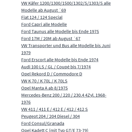
VW Käfer 1200/1300/1500/1302/S/1303/S alle
Modelle ab August ´69
Fiat 124 / 124 Special
Ford Capri alle Modelle
Ford Taunus alle Modelle bis Ende 1975
Ford 17M / 20M ab August ´67
VW Transporter und Bus alle Modelle bis Juni
1979
Ford Erscort alle Modelle bis Ende 1974
Audi 100 LS / GL / Coupé bis 7/1974
Opel Rekord D / Commodore D
VW K 70 / K 70L / K 70LS
Opel Manta A ab 8/1975
Mercedes-Benz 200 / 220 / 230.4 4Zyl. 1968-
1976
VW 411 / 411 E / 412 E / 412 / 412 S
Peugeot 204 / 204 Diesel / 304
Ford Consul/Granada
Opel Kadett C (mit Typ GT/E 73-79)