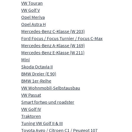
VW Touran
VW Golf V
Opel Meriva
Opel Astra H
Mercedes-Benz C-Klasse (W 203)
Ford Focus / Focus Turnier / Focus C-Max
Mercedes-Benz A-Klasse (W 169)
Mercedes-Benz E-Klasse (W 211)
Mini
Skoda Octavia II
BMW Dreier (E 90)
BMW 1er-Reihe
VW Wohnmobil-Selbstausbau
VW Passat
Smart fortwo und roadster
VW Golf IV
Traktoren
Tuning VW Golf II & III
Toyota Aygo / Citroen C1 / Peugeot 107