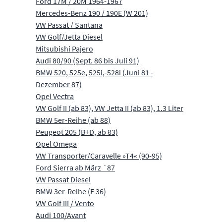
Ford 17M / 20M 1964-1967
Mercedes-Benz 190 / 190E (W 201)
VW Passat / Santana
VW Golf/Jetta Diesel
Mitsubishi Pajero
Audi 80/90 (Sept. 86 bis Juli 91)
BMW 520, 525e, 525i,-528i (Juni 81 -
Dezember 87)
Opel Vectra
VW Golf II (ab 83), VW Jetta II (ab 83), 1.3 Liter
BMW 5er-Reihe (ab 88)
Peugeot 205 (B+D, ab 83)
Opel Omega
VW Transporter/Caravelle »T4« (90-95)
Ford Sierra ab März ´87
VW Passat Diesel
BMW 3er-Reihe (E 36)
VW Golf III / Vento
Audi 100/Avant