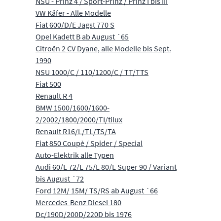
NSU - Prinz 4 / Sport-Prinz / Prinz I bis III
VW Käfer - Alle Modelle
Fiat 600/D/E Jagst 770 S
Opel Kadett B ab August ´65
Citroën 2 CV Dyane, alle Modelle bis Sept.
1990
NSU 1000/C / 110/1200/C / TT/TTS
Fiat 500
Renault R 4
BMW 1500/1600/1600-
2/2002/1800/2000/TI/tilux
Renault R16/L/TL/TS/TA
Fiat 850 Coupè / Spider / Special
Auto-Elektrik alle Typen
Audi 60/L 72/L 75/L 80/L Super 90 / Variant
bis August ´72
Ford 12M/ 15M/ TS/RS ab August ´66
Mercedes-Benz Diesel 180
Dc/190D/200D/220D bis 1976