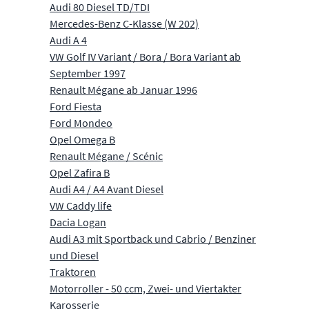
Audi 80 Diesel TD/TDI
Mercedes-Benz C-Klasse (W 202)
Audi A 4
VW Golf IV Variant / Bora / Bora Variant ab
September 1997
Renault Mégane ab Januar 1996
Ford Fiesta
Ford Mondeo
Opel Omega B
Renault Mégane / Scénic
Opel Zafira B
Audi A4 / A4 Avant Diesel
VW Caddy life
Dacia Logan
Audi A3 mit Sportback und Cabrio / Benziner
und Diesel
Traktoren
Motorroller - 50 ccm, Zwei- und Viertakter
Karosserie