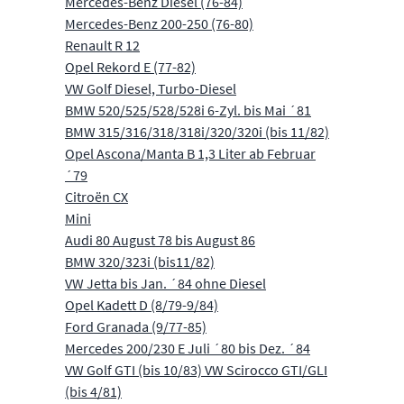
Mercedes-Benz Diesel (76-84)
Mercedes-Benz 200-250 (76-80)
Renault R 12
Opel Rekord E (77-82)
VW Golf Diesel, Turbo-Diesel
BMW 520/525/528/528i 6-Zyl. bis Mai ´81
BMW 315/316/318/318i/320/320i (bis 11/82)
Opel Ascona/Manta B 1,3 Liter ab Februar
´79
Citroën CX
Mini
Audi 80 August 78 bis August 86
BMW 320/323i (bis11/82)
VW Jetta bis Jan. ´84 ohne Diesel
Opel Kadett D (8/79-9/84)
Ford Granada (9/77-85)
Mercedes 200/230 E Juli ´80 bis Dez. ´84
VW Golf GTI (bis 10/83) VW Scirocco GTI/GLI
(bis 4/81)