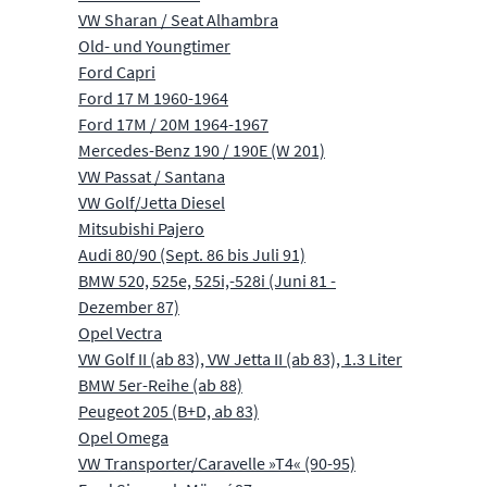
VW Sharan / Seat Alhambra
Old- und Youngtimer
Ford Capri
Ford 17 M 1960-1964
Ford 17M / 20M 1964-1967
Mercedes-Benz 190 / 190E (W 201)
VW Passat / Santana
VW Golf/Jetta Diesel
Mitsubishi Pajero
Audi 80/90 (Sept. 86 bis Juli 91)
BMW 520, 525e, 525i,-528i (Juni 81 -
Dezember 87)
Opel Vectra
VW Golf II (ab 83), VW Jetta II (ab 83), 1.3 Liter
BMW 5er-Reihe (ab 88)
Peugeot 205 (B+D, ab 83)
Opel Omega
VW Transporter/Caravelle »T4« (90-95)