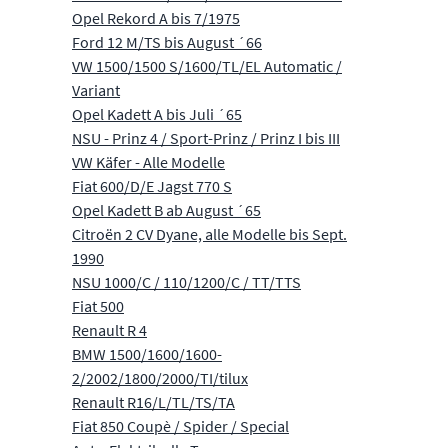
Opel Rekord A bis 7/1975
Ford 12 M/TS bis August ´66
VW 1500/1500 S/1600/TL/EL Automatic /
Variant
Opel Kadett A bis Juli ´65
NSU - Prinz 4 / Sport-Prinz / Prinz I bis III
VW Käfer - Alle Modelle
Fiat 600/D/E Jagst 770 S
Opel Kadett B ab August ´65
Citroën 2 CV Dyane, alle Modelle bis Sept.
1990
NSU 1000/C / 110/1200/C / TT/TTS
Fiat 500
Renault R 4
BMW 1500/1600/1600-
2/2002/1800/2000/TI/tilux
Renault R16/L/TL/TS/TA
Fiat 850 Coupè / Spider / Special