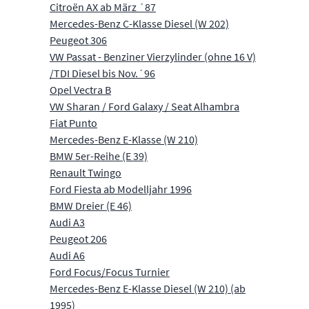
Citroën AX ab März ´87
Mercedes-Benz C-Klasse Diesel (W 202)
Peugeot 306
VW Passat - Benziner Vierzylinder (ohne 16 V)
/TDI Diesel bis Nov.´96
Opel Vectra B
VW Sharan / Ford Galaxy / Seat Alhambra
Fiat Punto
Mercedes-Benz E-Klasse (W 210)
BMW 5er-Reihe (E 39)
Renault Twingo
Ford Fiesta ab Modelljahr 1996
BMW Dreier (E 46)
Audi A3
Peugeot 206
Audi A6
Ford Focus/Focus Turnier
Mercedes-Benz E-Klasse Diesel (W 210) (ab
1995)