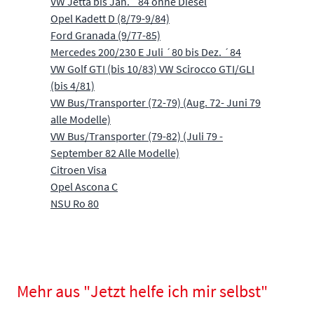
VW Jetta bis Jan. ´84 ohne Diesel
Opel Kadett D (8/79-9/84)
Ford Granada (9/77-85)
Mercedes 200/230 E Juli ´80 bis Dez. ´84
VW Golf GTI (bis 10/83) VW Scirocco GTI/GLI
(bis 4/81)
VW Bus/Transporter (72-79) (Aug. 72- Juni 79
alle Modelle)
VW Bus/Transporter (79-82) (Juli 79 -
September 82 Alle Modelle)
Citroen Visa
Opel Ascona C
NSU Ro 80
Mehr aus "Jetzt helfe ich mir selbst"