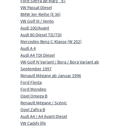
Ford Sierra ab März ´87
VW Passat Diesel
BMW 3er-Reihe (E 36)
VW Golf III / Vento
Audi 100/Avant
Audi 80 Diesel TD/TDI
Mercedes-Benz C-Klasse (W 202)
Audi A 4
Audi A4 TDI Diesel
VW Golf IV Variant / Bora / Bora Variant ab
September 1997
Renault Mégane ab Januar 1996
Ford Fiesta
Ford Mondeo
Opel Omega B
Renault Mégane / Scénic
Opel Zafira B
Audi A4 / A4 Avant Diesel
VW Caddy life