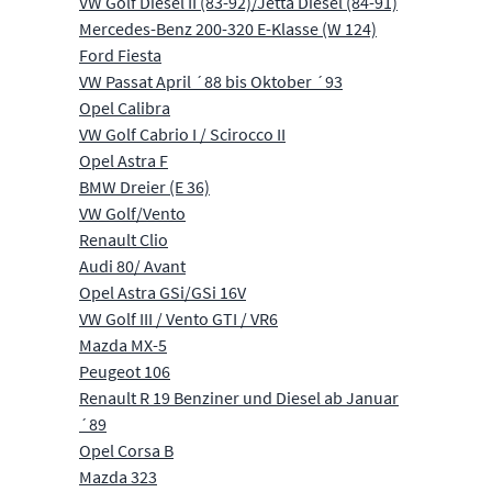
VW Golf Diesel II (83-92)/Jetta Diesel (84-91)
Mercedes-Benz 200-320 E-Klasse (W 124)
Ford Fiesta
VW Passat April ´88 bis Oktober ´93
Opel Calibra
VW Golf Cabrio I / Scirocco II
Opel Astra F
BMW Dreier (E 36)
VW Golf/Vento
Renault Clio
Audi 80/ Avant
Opel Astra GSi/GSi 16V
VW Golf III / Vento GTI / VR6
Mazda MX-5
Peugeot 106
Renault R 19 Benziner und Diesel ab Januar
´89
Opel Corsa B
Mazda 323