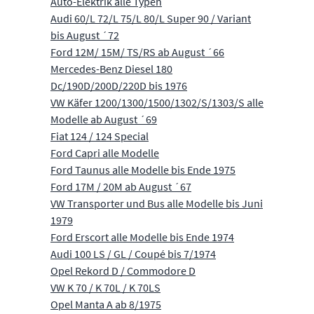
Auto-Elektrik alle Typen
Audi 60/L 72/L 75/L 80/L Super 90 / Variant
bis August ´72
Ford 12M/ 15M/ TS/RS ab August ´66
Mercedes-Benz Diesel 180
Dc/190D/200D/220D bis 1976
VW Käfer 1200/1300/1500/1302/S/1303/S alle
Modelle ab August ´69
Fiat 124 / 124 Special
Ford Capri alle Modelle
Ford Taunus alle Modelle bis Ende 1975
Ford 17M / 20M ab August ´67
VW Transporter und Bus alle Modelle bis Juni
1979
Ford Erscort alle Modelle bis Ende 1974
Audi 100 LS / GL / Coupé bis 7/1974
Opel Rekord D / Commodore D
VW K 70 / K 70L / K 70LS
Opel Manta A ab 8/1975