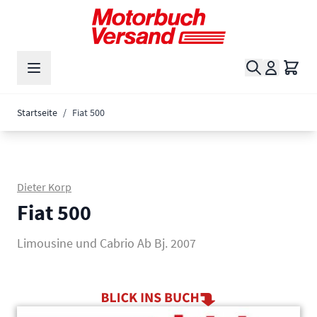
Zum Inhalt springen
Suche
Waren
Startseite
/
Fiat 500
Dieter Korp
Fiat 500
Limousine und Cabrio Ab Bj. 2007
Main image
Click to view image in fullscreen