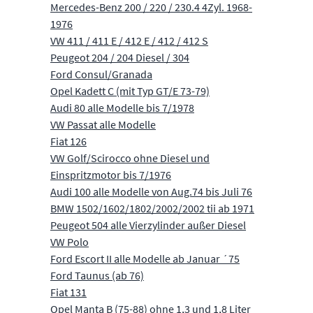
Mercedes-Benz 200 / 220 / 230.4 4Zyl. 1968-
1976
VW 411 / 411 E / 412 E / 412 / 412 S
Peugeot 204 / 204 Diesel / 304
Ford Consul/Granada
Opel Kadett C (mit Typ GT/E 73-79)
Audi 80 alle Modelle bis 7/1978
VW Passat alle Modelle
Fiat 126
VW Golf/Scirocco ohne Diesel und
Einspritzmotor bis 7/1976
Audi 100 alle Modelle von Aug.74 bis Juli 76
BMW 1502/1602/1802/2002/2002 tii ab 1971
Peugeot 504 alle Vierzylinder außer Diesel
VW Polo
Ford Escort II alle Modelle ab Januar ´75
Ford Taunus (ab 76)
Fiat 131
Opel Manta B (75-88) ohne 1,3 und 1,8 Liter