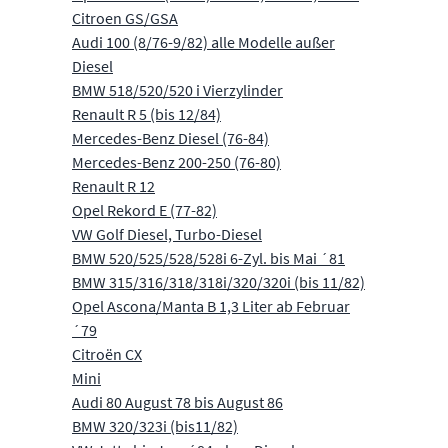
Citroen GS/GSA
Audi 100 (8/76-9/82) alle Modelle außer
Diesel
BMW 518/520/520 i Vierzylinder
Renault R 5 (bis 12/84)
Mercedes-Benz Diesel (76-84)
Mercedes-Benz 200-250 (76-80)
Renault R 12
Opel Rekord E (77-82)
VW Golf Diesel, Turbo-Diesel
BMW 520/525/528/528i 6-Zyl. bis Mai ´81
BMW 315/316/318/318i/320/320i (bis 11/82)
Opel Ascona/Manta B 1,3 Liter ab Februar
´79
Citroën CX
Mini
Audi 80 August 78 bis August 86
BMW 320/323i (bis11/82)