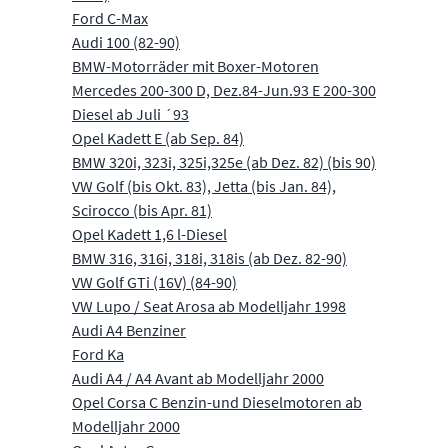
Ford C-Max
Audi 100 (82-90)
BMW-Motorräder mit Boxer-Motoren
Mercedes 200-300 D, Dez.84-Jun.93 E 200-300
Diesel ab Juli ´93
Opel Kadett E (ab Sep. 84)
BMW 320i, 323i, 325i,325e (ab Dez. 82) (bis 90)
VW Golf (bis Okt. 83), Jetta (bis Jan. 84),
Scirocco (bis Apr. 81)
Opel Kadett 1,6 l-Diesel
BMW 316, 316i, 318i, 318is (ab Dez. 82-90)
VW Golf GTi (16V) (84-90)
VW Lupo / Seat Arosa ab Modelljahr 1998
Audi A4 Benziner
Ford Ka
Audi A4 / A4 Avant ab Modelljahr 2000
Opel Corsa C Benzin-und Dieselmotoren ab
Modelljahr 2000